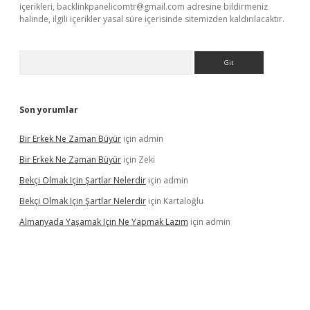
içerikleri,
backlinkpanelicomtr@gmail.com
adresine bildirmeniz
halinde, ilgili içerikler yasal süre içerisinde sitemizden kaldırılacaktır.
Arama
Son yorumlar
Bir Erkek Ne Zaman Büyür
için
admin
Bir Erkek Ne Zaman Büyür
için
Zeki
Bekçi Olmak Için Şartlar Nelerdir
için
admin
Bekçi Olmak Için Şartlar Nelerdir
için
Kartaloğlu
Almanyada Yaşamak Için Ne Yapmak Lazım
için
admin