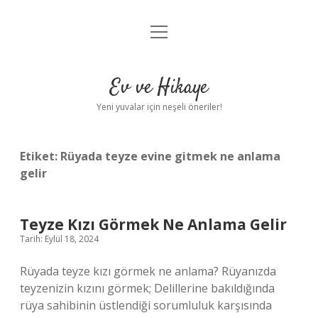
menüyü
Anasayfa
aç
Gizlilik Politikası
Ev ve Hikaye
Yasal Uyarı
Yeni yuvalar için neşeli öneriler!
Hakkımızda
Etiket:
Rüyada teyze evine gitmek ne anlama
gelir
Teyze Kızı Görmek Ne Anlama Gelir
Tarih: Eylül 18, 2024
Rüyada teyze kızı görmek ne anlama? Rüyanızda
teyzenizin kızını görmek; Delillerine bakıldığında
rüya sahibinin üstlendiği sorumluluk karşısında