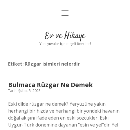
menüyü
Anasayfa
aç
Gizlilik Politikası
Ev ve Hikaye
Yasal Uyarı
Yeni yuvalar için neşeli öneriler!
Hakkımızda
Etiket:
Rüzgar isimleri nelerdir
Bulmaca Rüzgar Ne Demek
Tarih: Şubat 3, 2025
Eski dilde rüzgar ne demek? Yeryüzüne yakın
herhangi bir hızda ve herhangi bir yöndeki havanın
doğal akışını ifade eden en eski sözcükler, Eski
Uygur-Türk dönemine dayanan “esin ve yel”dir. Yel