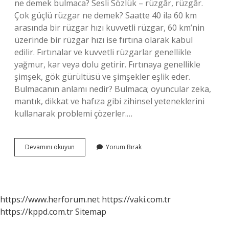
ne demek bulmaca? Sesli Sözlük – rüzgâr, rüzgâr.
Çok güçlü rüzgar ne demek? Saatte 40 ila 60 km
arasında bir rüzgar hızı kuvvetli rüzgar, 60 km’nin
üzerinde bir rüzgar hızı ise fırtına olarak kabul
edilir. Fırtınalar ve kuvvetli rüzgarlar genellikle
yağmur, kar veya dolu getirir. Fırtınaya genellikle
şimşek, gök gürültüsü ve şimşekler eşlik eder.
Bulmacanın anlamı nedir? Bulmaca; oyuncular zeka,
mantık, dikkat ve hafıza gibi zihinsel yeteneklerini
kullanarak problemi çözerler.…
Bulmaca
Devamını okuyun
Yorum Bırak
Rüzgar
Ne
Demek
https://www.herforum.net
https://vaki.com.tr
https://kppd.com.tr
Sitemap