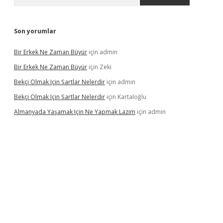
Son yorumlar
Bir Erkek Ne Zaman Büyür
için
admin
Bir Erkek Ne Zaman Büyür
için
Zeki
Bekçi Olmak Için Şartlar Nelerdir
için
admin
Bekçi Olmak Için Şartlar Nelerdir
için
Kartaloğlu
Almanyada Yaşamak Için Ne Yapmak Lazım
için
admin
lton bet güncel