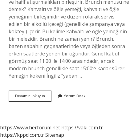
ve hafif atıştırmalıkları birleştirir. Brunch menüsü ne
demek? Kahvaltı ve öğle yemeği, kahvaltı ve öğle
yemeğinin birleşimidir ve düzenli olarak servis
edilen bir alkollü içeceği (genellikle şampanya veya
kokteyl) içerir. Bu kelime kahvaltı ve öğle yemeğinin
bir melezidir. Branch ne zaman yenir? Brunch,
bazen sabahın geç saatlerinde veya öğleden sonra
erken saatlerde yenen bir öğündür. Genel kabul
görmüş saat 11:00 ile 14:00 arasındadır, ancak
modern brunch genellikle saat 15:00’e kadar sürer.
Yemeğin kökeni İngiliz “yabani…
Brunch
Devamını okuyun
Yorum Bırak
Sofrasında
Neler
Olur
https://www.herforum.net
https://vaki.com.tr
https://kppd.com.tr
Sitemap