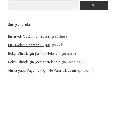
Arama
Son yorumlar
Bir Erkek Ne Zaman Büyür
için
admin
Bir Erkek Ne Zaman Büyür
için
Zeki
Bekçi Olmak Için Şartlar Nelerdir
için
admin
Bekçi Olmak Için Şartlar Nelerdir
için
Kartaloğlu
Almanyada Yaşamak Için Ne Yapmak Lazım
için
admin
ton bet güncel