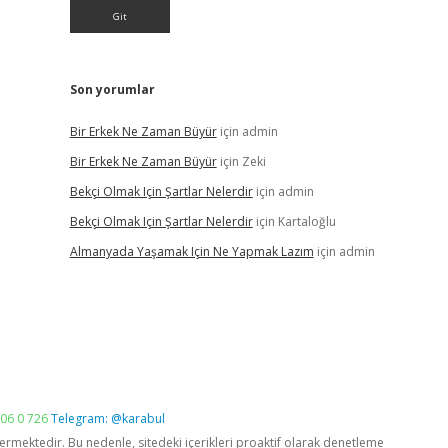
Son yorumlar
Bir Erkek Ne Zaman Büyür
için
admin
Bir Erkek Ne Zaman Büyür
için
Zeki
Bekçi Olmak Için Şartlar Nelerdir
için
admin
Bekçi Olmak Için Şartlar Nelerdir
için
Kartaloğlu
Almanyada Yaşamak Için Ne Yapmak Lazım
için
admin
06 0 726
Telegram: @karabul
vermektedir. Bu nedenle, sitedeki içerikleri proaktif olarak denetleme