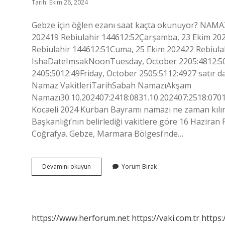
Tarih: Ekim 26, 2024
Gebze için öğlen ezanı saat kaçta okunuyor? NAMAZ
202419 Rebiulahir 144612:52Çarşamba, 23 Ekim 20
Rebiulahir 144612:51Cuma, 25 Ekim 202422 Rebiulah
IshaDateImsakNoonTuesday, October 2205:4812:50
2405:5012:49Friday, October 2505:5112:4927 satır 
Namaz VakitleriTarihSabah NamazıAkşam
Namazı30.10.202407:2418:0831.10.202407:2518:0701
Kocaeli 2024 Kurban Bayramı namazı ne zaman kılın
Başkanlığı’nın belirlediği vakitlere göre 16 Haziran
Coğrafya. Gebze, Marmara Bölgesi’nde…
Kocaeli
Devamını okuyun
Yorum Bırak
Gebze
Öğlen
Ezanı
Kaçta
Okunuyor
https://www.herforum.net
https://vaki.com.tr
https: