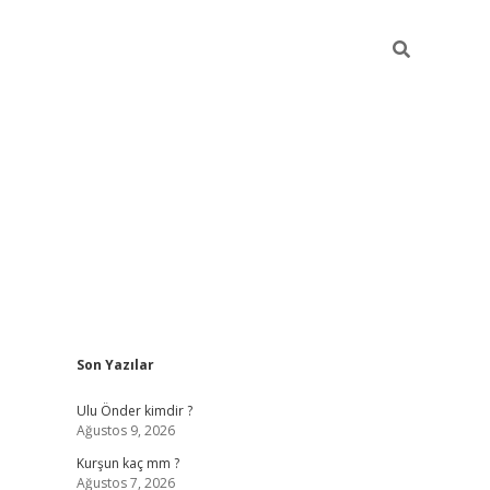
Sidebar
Son Yazılar
hilton bet 
Ulu Önder kimdir ?
Ağustos 9, 2026
Kurşun kaç mm ?
Ağustos 7, 2026