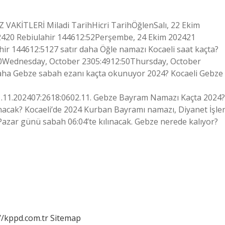
 VAKİTLERİ Miladi TarihHicri TarihÖğlenSalı, 22 Ekim
2420 Rebiulahir 144612:52Perşembe, 24 Ekim 202421
ir 144612:5127 satır daha Öğle namazı Kocaeli saat kaçta?
Wednesday, October 2305:4912:50Thursday, October
daha Gebze sabah ezanı kaçta okunuyor 2024? Kocaeli Gebze
.11.202407:2618:0602.11. Gebze Bayram Namazı Kaçta 2024?
acak? Kocaeli’de 2024 Kurban Bayramı namazı, Diyanet İşler
 Pazar günü sabah 06:04’te kılınacak. Gebze nerede kalıyor?
//kppd.com.tr
Sitemap