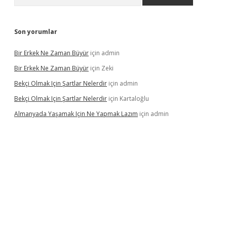
Son yorumlar
Bir Erkek Ne Zaman Büyür
için
admin
Bir Erkek Ne Zaman Büyür
için
Zeki
Bekçi Olmak Için Şartlar Nelerdir
için
admin
Bekçi Olmak Için Şartlar Nelerdir
için
Kartaloğlu
Almanyada Yaşamak Için Ne Yapmak Lazım
için
admin
ton bet güncel