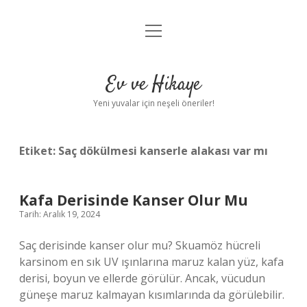
menüyü
Anasayfa
aç
Gizlilik Politikası
Ev ve Hikaye
Yasal Uyarı
Yeni yuvalar için neşeli öneriler!
Hakkımızda
Etiket:
Saç dökülmesi kanserle alakası var mı
Kafa Derisinde Kanser Olur Mu
Tarih: Aralık 19, 2024
Saç derisinde kanser olur mu? Skuamöz hücreli
karsinom en sık UV ışınlarına maruz kalan yüz, kafa
derisi, boyun ve ellerde görülür. Ancak, vücudun
güneşe maruz kalmayan kısımlarında da görülebilir.