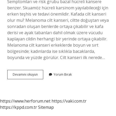
Semptomları ve risk grubu bazal hücreli kansere
benzer. Skuamöz hücreli karsinom yayılabileceği için
erken teşhis ve tedavi önemlidir. Kafada cilt kanseri
olur mu? Melanoma cilt kanseri, ciltte doğuştan veya
sonradan oluşan benlerde ortaya çıkabilir ve kafa
derisi ve ayak tabanları dahil olmak üzere vücudu
kaplayan cildin herhangi bir yerinde ortaya çıkabilir.
Melanoma cilt kanseri erkeklerde boyun ve sırt
bölgesinde; kadınlarda ise sıklıkla bacaklarda,
boyunda ve yüzde görülür. Cilt kanseri ilk nerede…
Kafa
Devamını okuyun
Yorum Bırak
Derisinde
Kanser
Olur
Mu
https://www.herforum.net
https://vaki.com.tr
https://kppd.com.tr
Sitemap