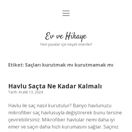
menüyü
Anasayfa
aç
Gizlilik Politikası
Ev ve Hikaye
Yasal Uyarı
Yeni yuvalar için neşeli öneriler!
Hakkımızda
Etiket:
Saçları kurutmak mı kurutmamak mı
Havlu Saçta Ne Kadar Kalmalı
Tarih: Aralık 13, 2024
Havlu ile saç nasıl kurutulur? Banyo havlunuzu
mikrofiber saç havlusuyla değiştirerek bunu tersine
çevirebilirsiniz. Mikrofiber havlular nemi daha iyi
emer ve saçın daha hızlı kurumasını sağlar. Saçınız