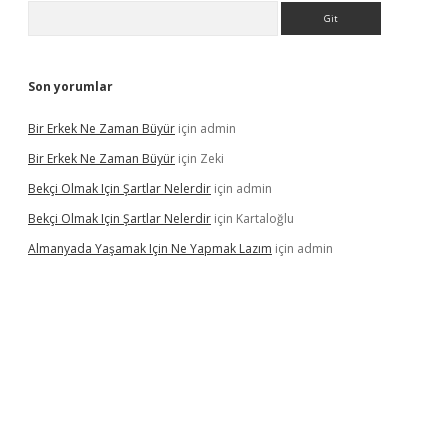
Arama
Son yorumlar
Bir Erkek Ne Zaman Büyür
için
admin
Bir Erkek Ne Zaman Büyür
için
Zeki
Bekçi Olmak Için Şartlar Nelerdir
için
admin
Bekçi Olmak Için Şartlar Nelerdir
için
Kartaloğlu
Almanyada Yaşamak Için Ne Yapmak Lazım
için
admin
ton bet güncel