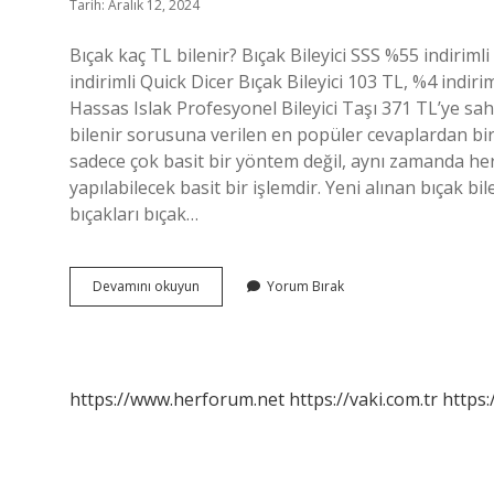
Tarih: Aralık 12, 2024
Bıçak kaç TL bilenir? Bıçak Bileyici SSS %55 indirim
indirimli Quick Dicer Bıçak Bileyici 103 TL, %4 indir
Hassas Islak Profesyonel Bileyici Taşı 371 TL’ye sahip
bilenir sorusuna verilen en popüler cevaplardan biri
sadece çok basit bir yöntem değil, aynı zamanda her 
yapılabilecek basit bir işlemdir. Yeni alınan bıçak b
bıçakları bıçak…
Bıçak
Devamını okuyun
Yorum Bırak
Kaça
Bilenir
https://www.herforum.net
https://vaki.com.tr
https: