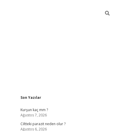
Sidebar
Son Yazılar
hilton bet 
Kurşun kaç mm ?
Ağustos 7, 2026
Ciltteki parazit neden olur ?
Ağustos 6, 2026