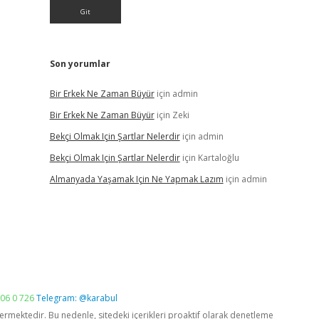
Son yorumlar
Bir Erkek Ne Zaman Büyür
için
admin
Bir Erkek Ne Zaman Büyür
için
Zeki
Bekçi Olmak Için Şartlar Nelerdir
için
admin
Bekçi Olmak Için Şartlar Nelerdir
için
Kartaloğlu
Almanyada Yaşamak Için Ne Yapmak Lazım
için
admin
06 0 726
Telegram: @karabul
vermektedir. Bu nedenle, sitedeki içerikleri proaktif olarak denetleme