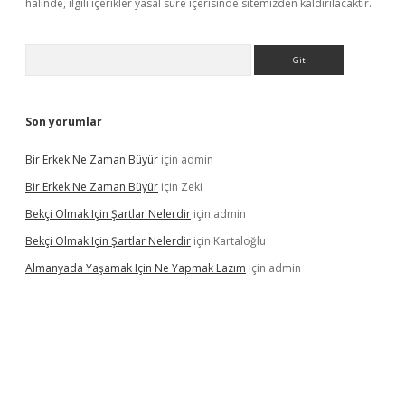
halinde, ilgili içerikler yasal süre içerisinde sitemizden kaldırılacaktır.
Arama
Son yorumlar
Bir Erkek Ne Zaman Büyür
için
admin
Bir Erkek Ne Zaman Büyür
için
Zeki
Bekçi Olmak Için Şartlar Nelerdir
için
admin
Bekçi Olmak Için Şartlar Nelerdir
için
Kartaloğlu
Almanyada Yaşamak Için Ne Yapmak Lazım
için
admin