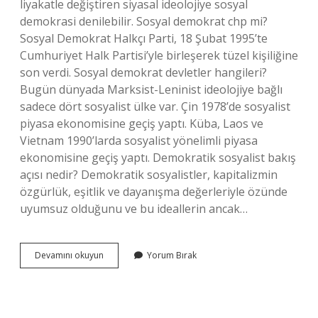
liyakatle değiştiren siyasal ideolojiye sosyal
demokrasi denilebilir. Sosyal demokrat chp mi?
Sosyal Demokrat Halkçı Parti, 18 Şubat 1995’te
Cumhuriyet Halk Partisi’yle birleşerek tüzel kişiliğine
son verdi. Sosyal demokrat devletler hangileri?
Bugün dünyada Marksist-Leninist ideolojiye bağlı
sadece dört sosyalist ülke var. Çin 1978’de sosyalist
piyasa ekonomisine geçiş yaptı. Küba, Laos ve
Vietnam 1990’larda sosyalist yönelimli piyasa
ekonomisine geçiş yaptı. Demokratik sosyalist bakış
açısı nedir? Demokratik sosyalistler, kapitalizmin
özgürlük, eşitlik ve dayanışma değerleriyle özünde
uyumsuz olduğunu ve bu ideallerin ancak…
Sosyal
Devamını okuyun
Yorum Bırak
Demokrat
Rejim
Nedir