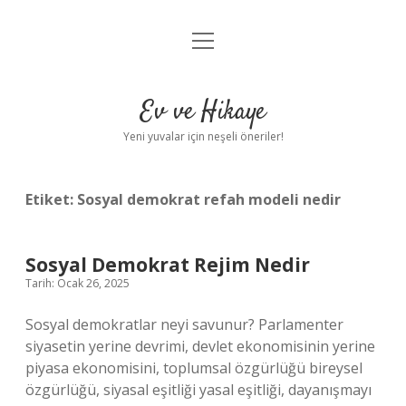
menüyü
Anasayfa
aç
Gizlilik Politikası
Ev ve Hikaye
Yasal Uyarı
Yeni yuvalar için neşeli öneriler!
Hakkımızda
Etiket:
Sosyal demokrat refah modeli nedir
Sosyal Demokrat Rejim Nedir
Tarih: Ocak 26, 2025
Sosyal demokratlar neyi savunur? Parlamenter
siyasetin yerine devrimi, devlet ekonomisinin yerine
piyasa ekonomisini, toplumsal özgürlüğü bireysel
özgürlüğü, siyasal eşitliği yasal eşitliği, dayanışmayı