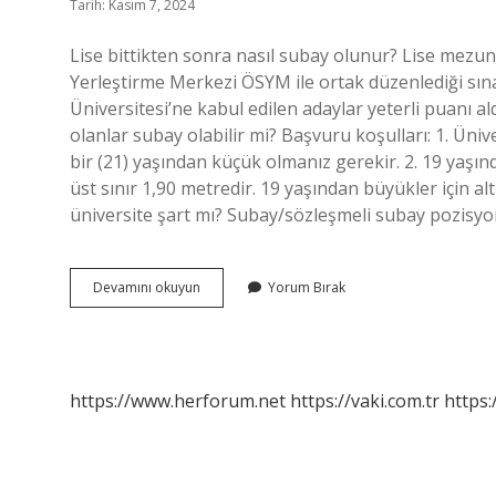
Tarih: Kasım 7, 2024
Lise bittikten sonra nasıl subay olunur? Lise mezun
Yerleştirme Merkezi ÖSYM ile ortak düzenlediği sınav
Üniversitesi’ne kabul edilen adaylar yeterli puanı 
olanlar subay olabilir mi? Başvuru koşulları: 1. Üni
bir (21) yaşından küçük olmanız gerekir. 2. 19 yaşı
üst sınır 1,90 metredir. 19 yaşından büyükler için alt
üniversite şart mı? Subay/sözleşmeli subay pozisy
Lise
Devamını okuyun
Yorum Bırak
Mezunları
Subay
Olabilir
Mi
https://www.herforum.net
https://vaki.com.tr
https: