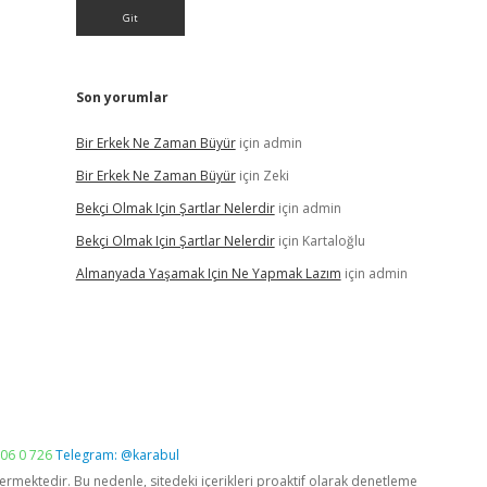
Son yorumlar
Bir Erkek Ne Zaman Büyür
için
admin
Bir Erkek Ne Zaman Büyür
için
Zeki
Bekçi Olmak Için Şartlar Nelerdir
için
admin
Bekçi Olmak Için Şartlar Nelerdir
için
Kartaloğlu
Almanyada Yaşamak Için Ne Yapmak Lazım
için
admin
06 0 726
Telegram: @karabul
vermektedir. Bu nedenle, sitedeki içerikleri proaktif olarak denetleme