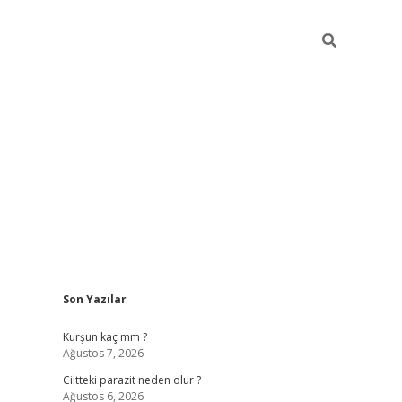
Sidebar
Son Yazılar
hilton bet 
Kurşun kaç mm ?
Ağustos 7, 2026
Ciltteki parazit neden olur ?
Ağustos 6, 2026