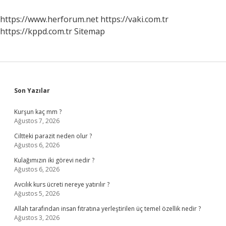
Cezası
Nedir
https://www.herforum.net
https://vaki.com.tr
https://kppd.com.tr
Sitemap
Sidebar
Son Yazılar
Kurşun kaç mm ?
Ağustos 7, 2026
Ciltteki parazit neden olur ?
Ağustos 6, 2026
Kulağımızın iki görevi nedir ?
Ağustos 6, 2026
Avcılık kurs ücreti nereye yatırılır ?
Ağustos 5, 2026
Allah tarafından insan fıtratına yerleştirilen üç temel özellik nedir ?
Ağustos 3, 2026