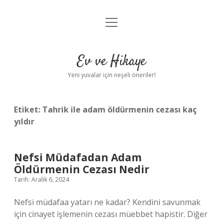
menüyü
Anasayfa
aç
Gizlilik Politikası
Ev ve Hikaye
Yasal Uyarı
Yeni yuvalar için neşeli öneriler!
Hakkımızda
Etiket:
Tahrik ile adam öldürmenin cezası kaç
yıldır
Nefsi Müdafadan Adam
Öldürmenin Cezası Nedir
Tarih: Aralık 6, 2024
Nefsi müdafaa yatarı ne kadar? Kendini savunmak
için cinayet işlemenin cezası müebbet hapistir. Diğer