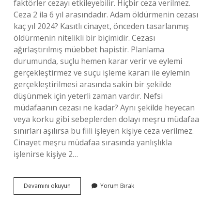
faktörler cezayı etkileyebilir. Hiçbir ceza verilmez.
Ceza 2 ila 6 yıl arasındadır. Adam öldürmenin cezası
kaç yıl 2024? Kasıtlı cinayet, önceden tasarlanmış
öldürmenin nitelikli bir biçimidir. Cezası
ağırlaştırılmış müebbet hapistir. Planlama
durumunda, suçlu hemen karar verir ve eylemi
gerçekleştirmez ve suçu işleme kararı ile eylemin
gerçekleştirilmesi arasında sakin bir şekilde
düşünmek için yeterli zaman vardır. Nefsi
müdafaanın cezası ne kadar? Aynı şekilde heyecan
veya korku gibi sebeplerden dolayı meşru müdafaa
sınırları aşılırsa bu fiili işleyen kişiye ceza verilmez.
Cinayet meşru müdafaa sırasında yanlışlıkla
işlenirse kişiye 2…
Nefsi
Devamını okuyun
Yorum Bırak
Müdafadan
Adam
Öldürmenin