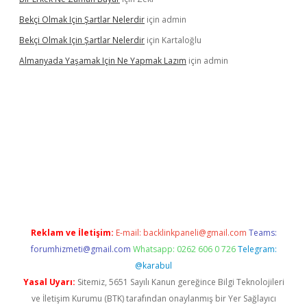
Bekçi Olmak Için Şartlar Nelerdir
için
admin
Bekçi Olmak Için Şartlar Nelerdir
için
Kartaloğlu
Almanyada Yaşamak Için Ne Yapmak Lazım
için
admin
on bet güncel
Reklam ve İletişim:
E-mail:
backlinkpaneli@gmail.com
Teams:
forumhizmeti@gmail.com
Whatsapp: 0262 606 0 726
Telegram:
@karabul
Yasal Uyarı:
Sitemiz, 5651 Sayılı Kanun gereğince Bilgi Teknolojileri
ve İletişim Kurumu (BTK) tarafından onaylanmış bir Yer Sağlayıcı