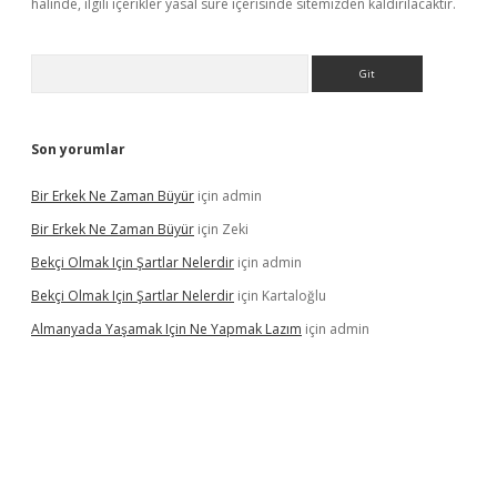
halinde, ilgili içerikler yasal süre içerisinde sitemizden kaldırılacaktır.
Arama
Son yorumlar
Bir Erkek Ne Zaman Büyür
için
admin
Bir Erkek Ne Zaman Büyür
için
Zeki
Bekçi Olmak Için Şartlar Nelerdir
için
admin
Bekçi Olmak Için Şartlar Nelerdir
için
Kartaloğlu
Almanyada Yaşamak Için Ne Yapmak Lazım
için
admin