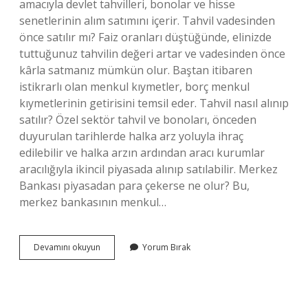
amacıyla devlet tahvilleri, bonolar ve hisse
senetlerinin alım satımını içerir. Tahvil vadesinden
önce satılır mı? Faiz oranları düştüğünde, elinizde
tuttuğunuz tahvilin değeri artar ve vadesinden önce
kârla satmanız mümkün olur. Baştan itibaren
istikrarlı olan menkul kıymetler, borç menkul
kıymetlerinin getirisini temsil eder. Tahvil nasıl alınıp
satılır? Özel sektör tahvil ve bonoları, önceden
duyurulan tarihlerde halka arz yoluyla ihraç
edilebilir ve halka arzın ardından aracı kurumlar
aracılığıyla ikincil piyasada alınıp satılabilir. Merkez
Bankası piyasadan para çekerse ne olur? Bu,
merkez bankasının menkul…
Merkez
Devamını okuyun
Yorum Bırak
Bankası
Tahvil
Satarsa
Ne