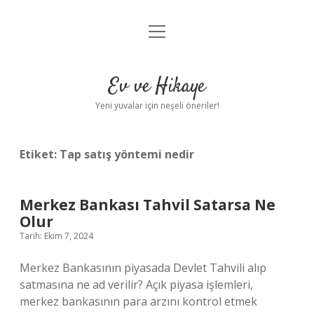
menüyü
Anasayfa
aç
Gizlilik Politikası
Ev ve Hikaye
Yasal Uyarı
Yeni yuvalar için neşeli öneriler!
Hakkımızda
Etiket:
Tap satış yöntemi nedir
Merkez Bankası Tahvil Satarsa Ne
Olur
Tarih: Ekim 7, 2024
Merkez Bankasının piyasada Devlet Tahvili alıp
satmasına ne ad verilir? Açık piyasa işlemleri,
merkez bankasının para arzını kontrol etmek