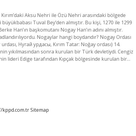
 Kırım’daki Aksu Nehri ile Özü Nehri arasındaki bölgede
i büyükbabası Tuval Bey’den almıştır. Bu kişi, 1270 ile 1299
 Berke Han’ın başkomutanı Nogay Han’ın adını almıştır.
k adlandırılıyordu. Nogaylar hangi boydandır? Nogay Ordası
urdası, Нугай урдасы, Kırım Tatar: Noğay ordası) 14.
’nin yıkılmasından sonra kurulan bir Türk devletiydi. Cengiz
 lideri Edige tarafından Kıpçak bölgesinde kurulan bir…
//kppd.com.tr
Sitemap