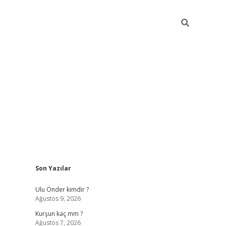
Sidebar
Son Yazılar
hilton bet 
Ulu Önder kimdir ?
Ağustos 9, 2026
Kurşun kaç mm ?
Ağustos 7, 2026