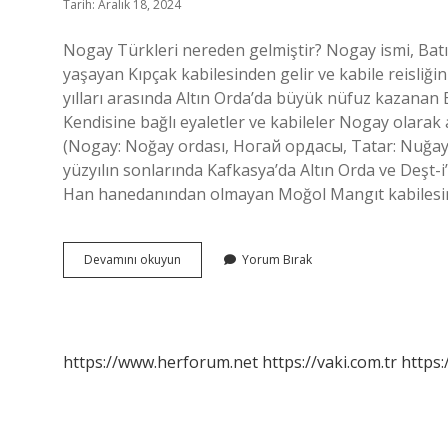
Tarih: Aralık 18, 2024
Nogay Türkleri nereden gelmiştir? Nogay ismi, Batı
yaşayan Kıpçak kabilesinden gelir ve kabile reisliğin
yılları arasında Altın Orda’da büyük nüfuz kazanan
Kendisine bağlı eyaletler ve kabileler Nogay olara
(Nogay: Noğay ordası, Ногай ордасы, Tatar: Nuğay 
yüzyılın sonlarında Kafkasya’da Altın Orda ve Deşt-i
Han hanedanından olmayan Moğol Mangıt kabilesinin
Nogay
Devamını okuyun
Yorum Bırak
Turkleri
Nereden
Gelmistir
https://www.herforum.net
https://vaki.com.tr
https: