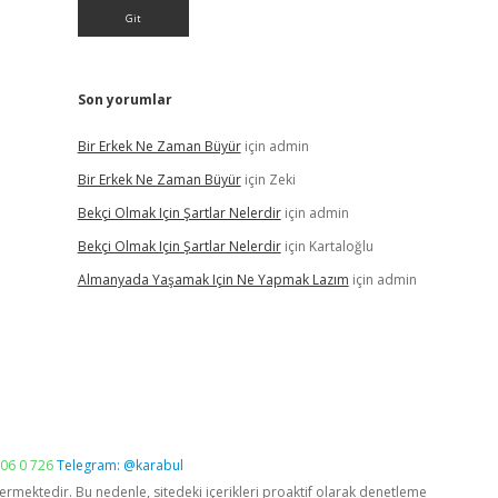
Son yorumlar
Bir Erkek Ne Zaman Büyür
için
admin
Bir Erkek Ne Zaman Büyür
için
Zeki
Bekçi Olmak Için Şartlar Nelerdir
için
admin
Bekçi Olmak Için Şartlar Nelerdir
için
Kartaloğlu
Almanyada Yaşamak Için Ne Yapmak Lazım
için
admin
06 0 726
Telegram: @karabul
vermektedir. Bu nedenle, sitedeki içerikleri proaktif olarak denetleme