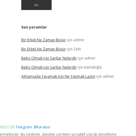
Son yorumlar
Bir Erkek Ne Zaman Büyür
için
admin
Bir Erkek Ne Zaman Büyür
için
Zeki
Bekçi Olmak Için Şartlar Nelerdir
için
admin
Bekçi Olmak Için Şartlar Nelerdir
için
Kartaloğlu
Almanyada Yaşamak Için Ne Yapmak Lazım
için
admin
06 0 726
Telegram: @karabul
vermektedir. Bu nedenle, sitedeki içerikleri proaktif olarak denetleme