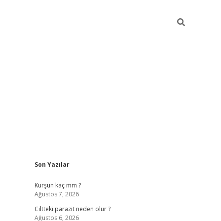
Sidebar
Son Yazılar
hilton bet 
Kurşun kaç mm ?
Ağustos 7, 2026
Ciltteki parazit neden olur ?
Ağustos 6, 2026