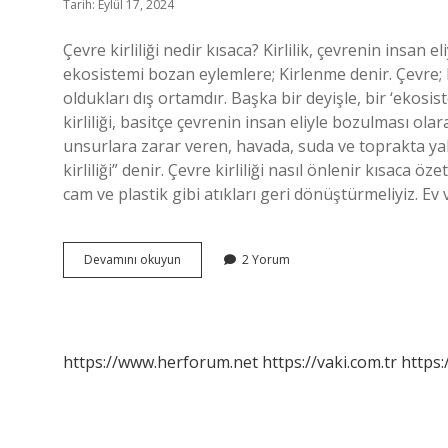
Tarih: Eylül 17, 2024
Çevre kirliliği nedir kısaca? Kirlilik, çevrenin insan 
ekosistemi bozan eylemlere; Kirlenme denir. Çevre; 
oldukları dış ortamdır. Başka bir deyişle, bir ‘ekosist
kirliliği, basitçe çevrenin insan eliyle bozulması ol
unsurlara zarar veren, havada, suda ve toprakta ya
kirliliği” denir. Çevre kirliliği nasıl önlenir kısaca 
cam ve plastik gibi atıkları geri dönüştürmeliyiz. E
Çevre
Devamını okuyun
2 Yorum
Kirliliği
Nedir
Çok
Kısa
Bilgi
https://www.herforum.net
https://vaki.com.tr
https: