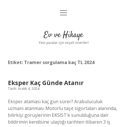
menüyü
Anasayfa
aç
Gizlilik Politikası
Ev ve Hikaye
Yasal Uyarı
Yeni yuvalar için neşeli öneriler!
Hakkımızda
Etiket:
Tramer sorgulama kaç TL 2024
Eksper Kaç Günde Atanır
Tarih: Aralık 4, 2024
Eksper ataması kaç gün sürer? Arabuluculuk
uzmanı atanması Motorlu taşıt sigortaları alanında,
bilirkişi görüşlerinin EKSİST’e sunulduğuna dair
bildirimin kendisine ulaştığı tarihten itibaren 3 iş