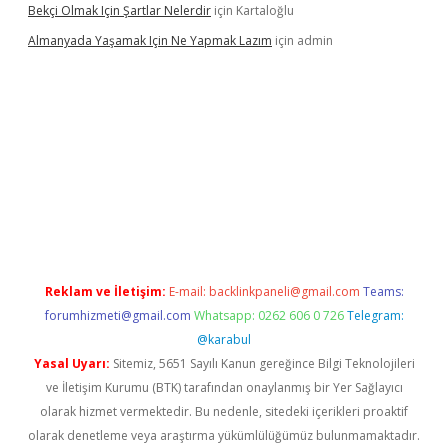
Bekçi Olmak Için Şartlar Nelerdir
için
Kartaloğlu
Almanyada Yaşamak Için Ne Yapmak Lazım
için
admin
n bet güncel
Reklam ve İletişim:
E-mail:
backlinkpaneli@gmail.com
Teams:
forumhizmeti@gmail.com
Whatsapp: 0262 606 0 726
Telegram:
@karabul
Yasal Uyarı:
Sitemiz, 5651 Sayılı Kanun gereğince Bilgi Teknolojileri
ve İletişim Kurumu (BTK) tarafından onaylanmış bir Yer Sağlayıcı
olarak hizmet vermektedir. Bu nedenle, sitedeki içerikleri proaktif
olarak denetleme veya araştırma yükümlülüğümüz bulunmamaktadır.