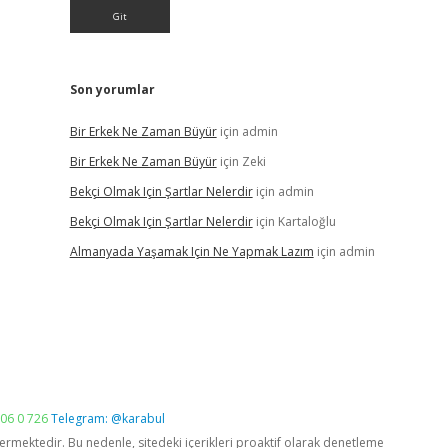
Son yorumlar
Bir Erkek Ne Zaman Büyür
için
admin
Bir Erkek Ne Zaman Büyür
için
Zeki
Bekçi Olmak Için Şartlar Nelerdir
için
admin
Bekçi Olmak Için Şartlar Nelerdir
için
Kartaloğlu
Almanyada Yaşamak Için Ne Yapmak Lazım
için
admin
06 0 726
Telegram: @karabul
vermektedir. Bu nedenle, sitedeki içerikleri proaktif olarak denetleme