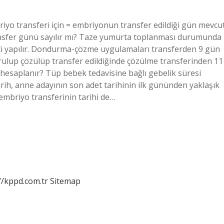
riyo transferi için = embriyonun transfer edildiği gün mevcu
 transfer günü sayılır mı? Taze yumurta toplanması durumunda
i yapılır. Dondurma-çözme uygulamaları transferden 9 gün
urulup çözülüp transfer edildiğinde çözülme transferinden 11
l hesaplanır? Tüp bebek tedavisine bağlı gebelik süresi
rih, anne adayının son adet tarihinin ilk gününden yaklaşık
 embriyo transferinin tarihi de…
//kppd.com.tr
Sitemap