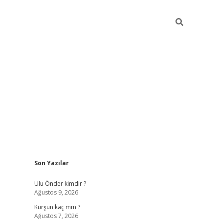
Sidebar
Son Yazılar
hilton bet g
Ulu Önder kimdir ?
Ağustos 9, 2026
Kurşun kaç mm ?
Ağustos 7, 2026