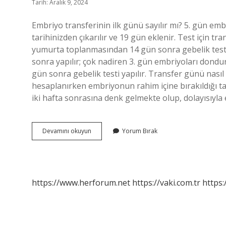
Tarih: Aralık 9, 2024
Embriyo transferinin ilk günü sayılır mı? 5. gün emb
tarihinizden çıkarılır ve 19 gün eklenir. Test için
yumurta toplanmasından 14 gün sonra gebelik test
sonra yapılır; çok nadiren 3. gün embriyoları dond
gün sonra gebelik testi yapılır. Transfer günü nası
hesaplanırken embriyonun rahim içine bırakıldığı ta
iki hafta sonrasına denk gelmekte olup, dolayısıyla
Transferin
Devamını okuyun
Yorum Bırak
1
Günü
Sayılır
Mı
https://www.herforum.net
https://vaki.com.tr
https: