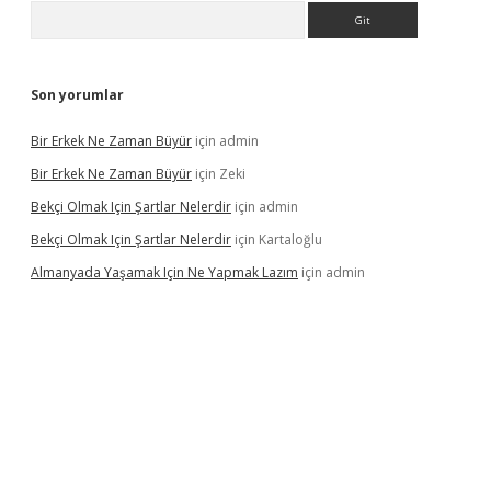
Arama
Son yorumlar
Bir Erkek Ne Zaman Büyür
için
admin
Bir Erkek Ne Zaman Büyür
için
Zeki
Bekçi Olmak Için Şartlar Nelerdir
için
admin
Bekçi Olmak Için Şartlar Nelerdir
için
Kartaloğlu
Almanyada Yaşamak Için Ne Yapmak Lazım
için
admin
ton bet güncel