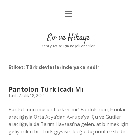
menüyü
Anasayfa
aç
Gizlilik Politikası
Ev ve Hikaye
Yasal Uyarı
Yeni yuvalar için neşeli öneriler!
Hakkımızda
Etiket:
Türk devletlerinde yaka nedir
Pantolon Türk Icadı Mı
Tarih: Aralık 18, 2024
Pantolonun mucidi Türkler mi? Pantolonun, Hunlar
aracılığıyla Orta Asya’dan Avrupa’ya, Çu ve Gutiler
aracılığıyla da Tarım Havzası’na gelen, at binmek için
geliştirilen bir Türk giysisi olduğu düşünülmektedir.