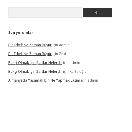
Arama
Son yorumlar
Bir Erkek Ne Zaman Büyür
için
admin
Bir Erkek Ne Zaman Büyür
için
Zeki
Bekçi Olmak Için Şartlar Nelerdir
için
admin
Bekçi Olmak Için Şartlar Nelerdir
için
Kartaloğlu
Almanyada Yaşamak Için Ne Yapmak Lazım
için
admin
ton bet güncel