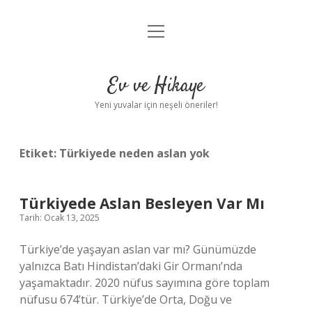
menüyü
Anasayfa
aç
Gizlilik Politikası
Ev ve Hikaye
Yasal Uyarı
Yeni yuvalar için neşeli öneriler!
Hakkımızda
Etiket:
Türkiyede neden aslan yok
Türkiyede Aslan Besleyen Var Mı
Tarih: Ocak 13, 2025
Türkiye’de yaşayan aslan var mı? Günümüzde
yalnızca Batı Hindistan’daki Gir Ormanı’nda
yaşamaktadır. 2020 nüfus sayımına göre toplam
nüfusu 674’tür. Türkiye’de Orta, Doğu ve