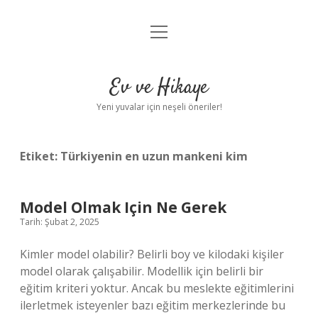
menüyü
Anasayfa
aç
Gizlilik Politikası
Ev ve Hikaye
Yasal Uyarı
Yeni yuvalar için neşeli öneriler!
Hakkımızda
Etiket:
Türkiyenin en uzun mankeni kim
Model Olmak Için Ne Gerek
Tarih: Şubat 2, 2025
Kimler model olabilir? Belirli boy ve kilodaki kişiler
model olarak çalışabilir. Modellik için belirli bir
eğitim kriteri yoktur. Ancak bu meslekte eğitimlerini
ilerletmek isteyenler bazı eğitim merkezlerinde bu