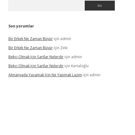
Arama
Son yorumlar
Bir Erkek Ne Zaman Büyür
için
admin
Bir Erkek Ne Zaman Büyür
için
Zeki
Bekçi Olmak Için Şartlar Nelerdir
için
admin
Bekçi Olmak Için Şartlar Nelerdir
için
Kartaloğlu
Almanyada Yaşamak Için Ne Yapmak Lazım
için
admin
lton bet güncel