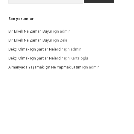
Son yorumlar
Bir Erkek Ne Zaman Büyür
için
admin
Bir Erkek Ne Zaman Büyür
için
Zeki
Bekçi Olmak Için Şartlar Nelerdir
için
admin
Bekçi Olmak Için Şartlar Nelerdir
için
Kartaloğlu
Almanyada Yaşamak Için Ne Yapmak Lazım
için
admin
lton bet güncel