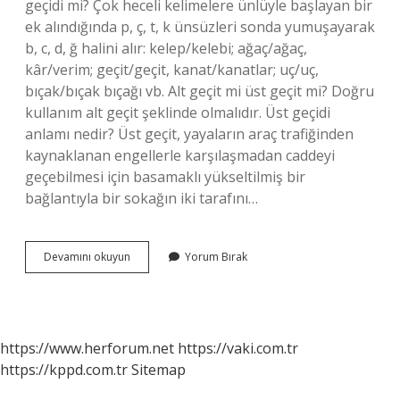
geçidi mi? Çok heceli kelimelere ünlüyle başlayan bir
ek alındığında p, ç, t, k ünsüzleri sonda yumuşayarak
b, c, d, ğ halini alır: kelep/kelebi; ağaç/ağaç,
kâr/verim; geçit/geçit, kanat/kanatlar; uç/uç,
bıçak/bıçak bıçağı vb. Alt geçit mi üst geçit mi? Doğru
kullanım alt geçit şeklinde olmalıdır. Üst geçidi
anlamı nedir? Üst geçit, yayaların araç trafiğinden
kaynaklanan engellerle karşılaşmadan caddeyi
geçebilmesi için basamaklı yükseltilmiş bir
bağlantıyla bir sokağın iki tarafını…
Üst
Devamını okuyun
Yorum Bırak
Geçiti
Mi
Üst
Geçidi
Mi
https://www.herforum.net
https://vaki.com.tr
https://kppd.com.tr
Sitemap