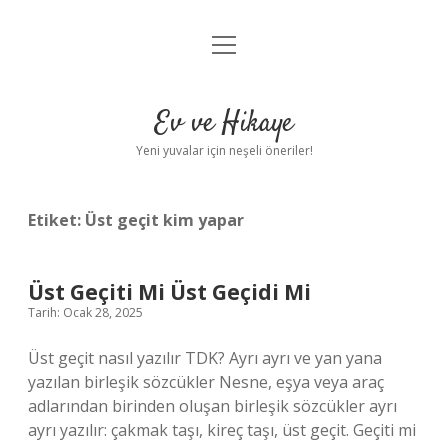
menüyü
Anasayfa
aç
Gizlilik Politikası
Ev ve Hikaye
Yasal Uyarı
Yeni yuvalar için neşeli öneriler!
Hakkımızda
Etiket:
Üst geçit kim yapar
Üst Geçiti Mi Üst Geçidi Mi
Tarih: Ocak 28, 2025
Üst geçit nasıl yazılır TDK? Ayrı ayrı ve yan yana
yazılan birleşik sözcükler Nesne, eşya veya araç
adlarından birinden oluşan birleşik sözcükler ayrı
ayrı yazılır: çakmak taşı, kireç taşı, üst geçit. Geçiti mi