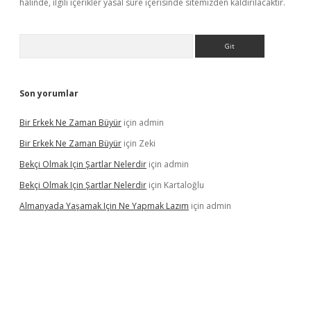
halinde, ilgili içerikler yasal süre içerisinde sitemizden kaldırılacaktır.
Arama
Son yorumlar
Bir Erkek Ne Zaman Büyür
için
admin
Bir Erkek Ne Zaman Büyür
için
Zeki
Bekçi Olmak Için Şartlar Nelerdir
için
admin
Bekçi Olmak Için Şartlar Nelerdir
için
Kartaloğlu
Almanyada Yaşamak Için Ne Yapmak Lazım
için
admin