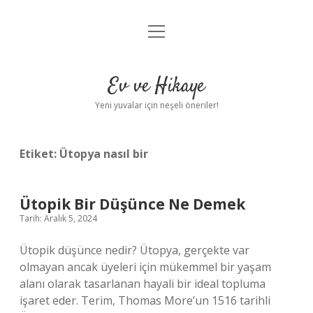
menüyü
Anasayfa
aç
Gizlilik Politikası
Ev ve Hikaye
Yasal Uyarı
Yeni yuvalar için neşeli öneriler!
Hakkımızda
Etiket:
Ütopya nasıl bir
Ütopik Bir Düşünce Ne Demek
Tarih: Aralık 5, 2024
Ütopik düşünce nedir? Ütopya, gerçekte var
olmayan ancak üyeleri için mükemmel bir yaşam
alanı olarak tasarlanan hayali bir ideal topluma
işaret eder. Terim, Thomas More’un 1516 tarihli