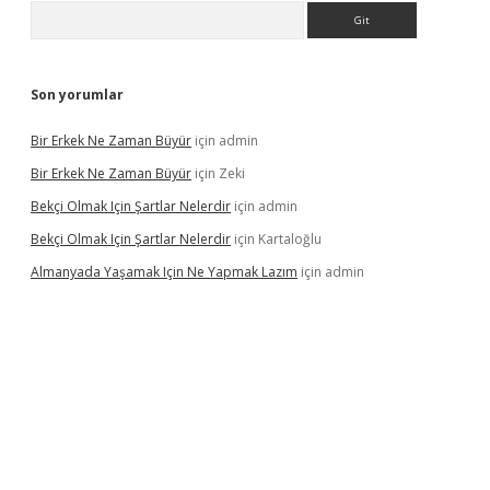
Arama
Son yorumlar
Bir Erkek Ne Zaman Büyür
için
admin
Bir Erkek Ne Zaman Büyür
için
Zeki
Bekçi Olmak Için Şartlar Nelerdir
için
admin
Bekçi Olmak Için Şartlar Nelerdir
için
Kartaloğlu
Almanyada Yaşamak Için Ne Yapmak Lazım
için
admin
ton bet güncel