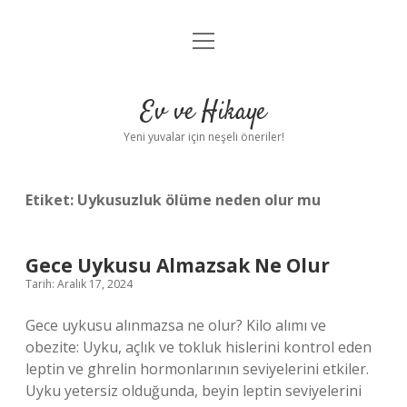
menüyü
Anasayfa
aç
Gizlilik Politikası
Ev ve Hikaye
Yasal Uyarı
Yeni yuvalar için neşeli öneriler!
Hakkımızda
Etiket:
Uykusuzluk ölüme neden olur mu
Gece Uykusu Almazsak Ne Olur
Tarih: Aralık 17, 2024
Gece uykusu alınmazsa ne olur? Kilo alımı ve
obezite: Uyku, açlık ve tokluk hislerini kontrol eden
leptin ve ghrelin hormonlarının seviyelerini etkiler.
Uyku yetersiz olduğunda, beyin leptin seviyelerini