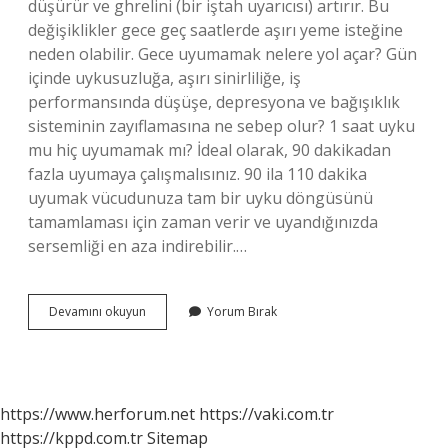
düşürür ve ghrelini (bir iştah uyarıcısı) artırır. Bu
değişiklikler gece geç saatlerde aşırı yeme isteğine
neden olabilir. Gece uyumamak nelere yol açar? Gün
içinde uykusuzluğa, aşırı sinirliliğe, iş
performansında düşüşe, depresyona ve bağışıklık
sisteminin zayıflamasına ne sebep olur? 1 saat uyku
mu hiç uyumamak mı? İdeal olarak, 90 dakikadan
fazla uyumaya çalışmalısınız. 90 ila 110 dakika
uyumak vücudunuza tam bir uyku döngüsünü
tamamlaması için zaman verir ve uyandığınızda
sersemliği en aza indirebilir.…
Gece
Devamını okuyun
Yorum Bırak
Uykusu
Almazsak
Ne
Olur
https://www.herforum.net
https://vaki.com.tr
https://kppd.com.tr
Sitemap