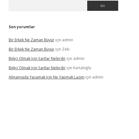
Arama
Son yorumlar
Bir Erkek Ne Zaman Büyür
için
admin
Bir Erkek Ne Zaman Büyür
için
Zeki
Bekçi Olmak Için Şartlar Nelerdir
için
admin
Bekçi Olmak Için Şartlar Nelerdir
için
Kartaloğlu
Almanyada Yaşamak Için Ne Yapmak Lazım
için
admin
ton bet güncel