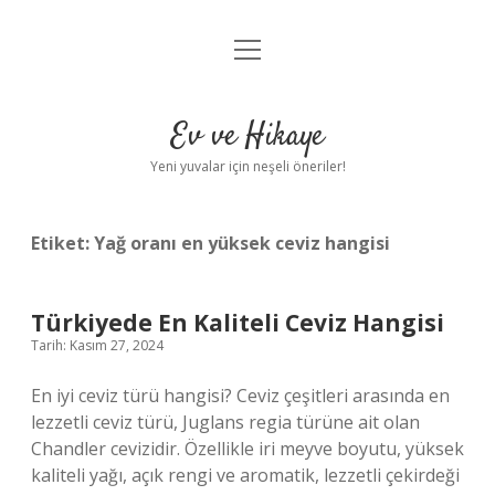
menüyü
Anasayfa
aç
Gizlilik Politikası
Ev ve Hikaye
Yasal Uyarı
Yeni yuvalar için neşeli öneriler!
Hakkımızda
Etiket:
Yağ oranı en yüksek ceviz hangisi
Türkiyede En Kaliteli Ceviz Hangisi
Tarih: Kasım 27, 2024
En iyi ceviz türü hangisi? Ceviz çeşitleri arasında en
lezzetli ceviz türü, Juglans regia türüne ait olan
Chandler cevizidir. Özellikle iri meyve boyutu, yüksek
kaliteli yağı, açık rengi ve aromatik, lezzetli çekirdeği