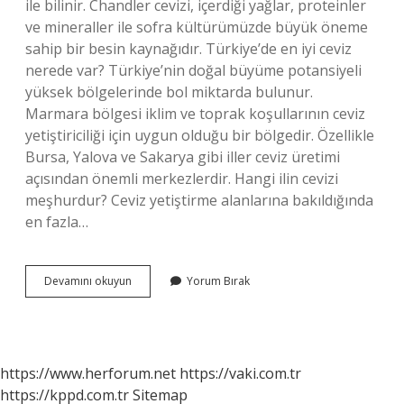
ile bilinir. Chandler cevizi, içerdiği yağlar, proteinler
ve mineraller ile sofra kültürümüzde büyük öneme
sahip bir besin kaynağıdır. Türkiye’de en iyi ceviz
nerede var? Türkiye’nin doğal büyüme potansiyeli
yüksek bölgelerinde bol miktarda bulunur.
Marmara bölgesi iklim ve toprak koşullarının ceviz
yetiştiriciliği için uygun olduğu bir bölgedir. Özellikle
Bursa, Yalova ve Sakarya gibi iller ceviz üretimi
açısından önemli merkezlerdir. Hangi ilin cevizi
meşhurdur? Ceviz yetiştirme alanlarına bakıldığında
en fazla…
Türkiyede
Devamını okuyun
Yorum Bırak
En
Kaliteli
Ceviz
Hangisi
https://www.herforum.net
https://vaki.com.tr
https://kppd.com.tr
Sitemap