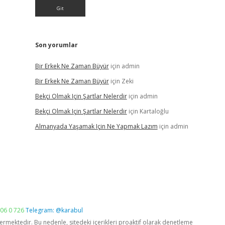
Son yorumlar
Bir Erkek Ne Zaman Büyür
için
admin
Bir Erkek Ne Zaman Büyür
için
Zeki
Bekçi Olmak Için Şartlar Nelerdir
için
admin
Bekçi Olmak Için Şartlar Nelerdir
için
Kartaloğlu
Almanyada Yaşamak Için Ne Yapmak Lazım
için
admin
06 0 726
Telegram: @karabul
vermektedir. Bu nedenle, sitedeki içerikleri proaktif olarak denetleme