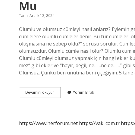
Mu
Tarih: Aralık 18, 2024
Olumlu ve olumsuz cümleyi nasıl anlarız? Eylemin ge
cümlelere olumlu cümleler denir. Bu tür cümleleri 
oluşmasına ne sebep oldu?” sorusu sorulur. Cümle
olumsuzdur. Olumlu cümle nasıl olur? Olumlu cümlel
Olumlu cümleyi olumsuz yapmak için hangi ekler kull
mez” gibi ekler ve “hayır, değil, ne……ne de……” gib
Olumsuz. Çünkü ben unutma beni çiçeğiyim. 5 tane
Yarın
Devamını okuyun
Yorum Bırak
Erken
Gelmelisin
Olumlu
Mu
Olumsuz
https://www.herforum.net
https://vaki.com.tr
https:
Mu