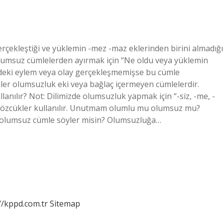
rçekleştiği ve yüklemin -mez -maz eklerinden birini almadığı
olumsuz cümlelerden ayırmak için “Ne oldu veya yüklemin
deki eylem veya olay gerçekleşmemişse bu cümle
er olumsuzluk eki veya bağlaç içermeyen cümlelerdir.
anılır? Not: Dilimizde olumsuzluk yapmak için “-siz, -me, -
i sözcükler kullanılır. Unutmam olumlu mu olumsuz mu?
 olumsuz cümle söyler misin? Olumsuzluğa…
//kppd.com.tr
Sitemap