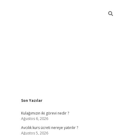
Sidebar
Son Yazılar
hilton bet 
Kulağımızın iki görevi nedir ?
Ağustos 6, 2026
Avcılık kurs ücreti nereye yatırılır ?
Ağustos 5, 2026