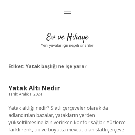
menüyü
Anasayfa
aç
Gizlilik Politikası
Ev ve Hikaye
Yasal Uyarı
Yeni yuvalar için neşeli öneriler!
Hakkımızda
Etiket:
Yatak başlığı ne işe yarar
Yatak Altı Nedir
Tarih: Aralık 1, 2024
Yatak altlığı nedir? Slatlı çerçeveler olarak da
adlandırılan bazalar, yatakların yerden
yükseltilmesine izin verirken konfor sağlar. Yüzlerce
farklı renk, tip ve boyutta mevcut olan slatlı çerçeve