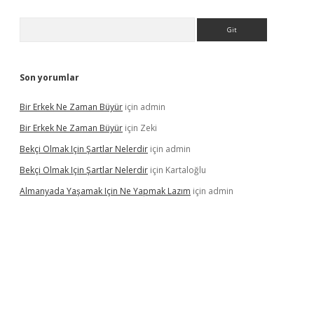
Arama
Son yorumlar
Bir Erkek Ne Zaman Büyür
için
admin
Bir Erkek Ne Zaman Büyür
için
Zeki
Bekçi Olmak Için Şartlar Nelerdir
için
admin
Bekçi Olmak Için Şartlar Nelerdir
için
Kartaloğlu
Almanyada Yaşamak Için Ne Yapmak Lazım
için
admin
ton bet güncel