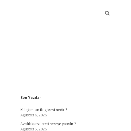
Sidebar
Son Yazılar
hilton bet 
Kulağımızın iki görevi nedir ?
Ağustos 6, 2026
Avcılık kurs ücreti nereye yatırılır ?
Ağustos 5, 2026