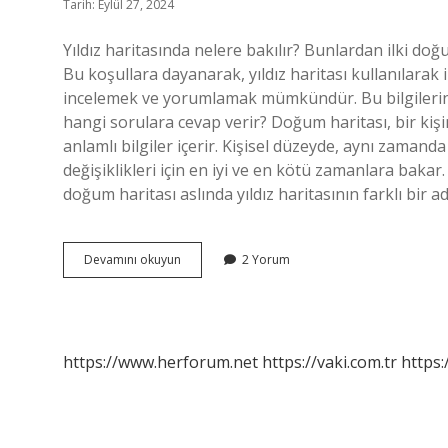
Tarih: Eylül 27, 2024
Yıldız haritasında nelere bakılır? Bunlardan ilki doğ
Bu koşullara dayanarak, yıldız haritası kullanılarak i
incelemek ve yorumlamak mümkündür. Bu bilgilerin 
hangi sorulara cevap verir? Doğum haritası, bir kiş
anlamlı bilgiler içerir. Kişisel düzeyde, aynı zaman
değişiklikleri için en iyi ve en kötü zamanlara bakar.
doğum haritası aslında yıldız haritasının farklı bir adl
Yıldız
Devamını okuyun
2 Yorum
Haritasında
Ne
Sorulur
https://www.herforum.net
https://vaki.com.tr
https: