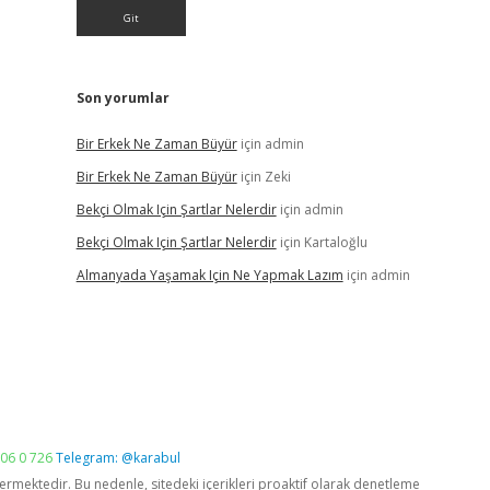
Son yorumlar
Bir Erkek Ne Zaman Büyür
için
admin
Bir Erkek Ne Zaman Büyür
için
Zeki
Bekçi Olmak Için Şartlar Nelerdir
için
admin
Bekçi Olmak Için Şartlar Nelerdir
için
Kartaloğlu
Almanyada Yaşamak Için Ne Yapmak Lazım
için
admin
06 0 726
Telegram: @karabul
vermektedir. Bu nedenle, sitedeki içerikleri proaktif olarak denetleme