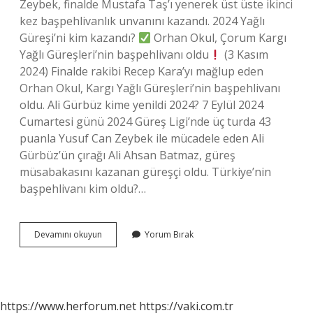
Zeybek, finalde Mustafa Taş’ı yenerek üst üste ikinci
kez başpehlivanlık unvanını kazandı. 2024 Yağlı
Güreşi’ni kim kazandı?
Orhan Okul, Çorum Kargı
Yağlı Güreşleri’nin başpehlivanı oldu
(3 Kasım
2024) Finalde rakibi Recep Kara’yı mağlup eden
Orhan Okul, Kargı Yağlı Güreşleri’nin başpehlivanı
oldu. Ali Gürbüz kime yenildi 2024? 7 Eylül 2024
Cumartesi günü 2024 Güreş Ligi’nde üç turda 43
puanla Yusuf Can Zeybek ile mücadele eden Ali
Gürbüz’ün çırağı Ali Ahsan Batmaz, güreş
müsabakasını kazanan güreşçi oldu. Türkiye’nin
başpehlivanı kim oldu?…
Kırkpınarı
Devamını okuyun
Yorum Bırak
Kim
Kazandı
2024
Son
Dakika
https://www.herforum.net
https://vaki.com.tr