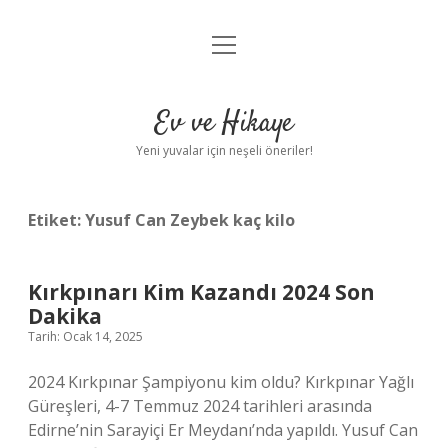
menüyü
Anasayfa
aç
Gizlilik Politikası
Ev ve Hikaye
Yasal Uyarı
Yeni yuvalar için neşeli öneriler!
Hakkımızda
Etiket:
Yusuf Can Zeybek kaç kilo
Kırkpınarı Kim Kazandı 2024 Son
Dakika
Tarih: Ocak 14, 2025
2024 Kırkpınar Şampiyonu kim oldu? Kırkpınar Yağlı
Güreşleri, 4-7 Temmuz 2024 tarihleri ​​arasında
Edirne’nin Sarayiçi Er Meydanı’nda yapıldı. Yusuf Can