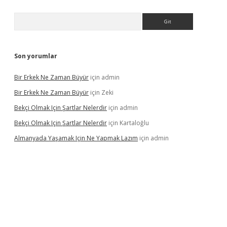
Arama
Son yorumlar
Bir Erkek Ne Zaman Büyür
için
admin
Bir Erkek Ne Zaman Büyür
için
Zeki
Bekçi Olmak Için Şartlar Nelerdir
için
admin
Bekçi Olmak Için Şartlar Nelerdir
için
Kartaloğlu
Almanyada Yaşamak Için Ne Yapmak Lazım
için
admin
lton bet güncel