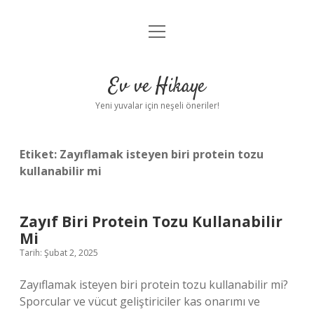
menüyü
Anasayfa
aç
Gizlilik Politikası
Ev ve Hikaye
Yasal Uyarı
Yeni yuvalar için neşeli öneriler!
Hakkımızda
Etiket:
Zayıflamak isteyen biri protein tozu
kullanabilir mi
Zayıf Biri Protein Tozu Kullanabilir
Mi
Tarih: Şubat 2, 2025
Zayıflamak isteyen biri protein tozu kullanabilir mi?
Sporcular ve vücut geliştiriciler kas onarımı ve