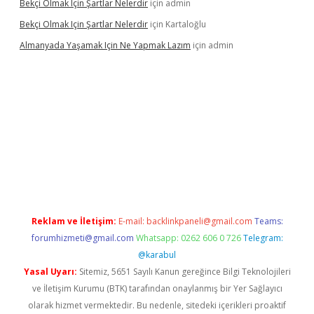
Bekçi Olmak Için Şartlar Nelerdir
için
admin
Bekçi Olmak Için Şartlar Nelerdir
için
Kartaloğlu
Almanyada Yaşamak Için Ne Yapmak Lazım
için
admin
on bet güncel
Reklam ve İletişim:
E-mail:
backlinkpaneli@gmail.com
Teams:
forumhizmeti@gmail.com
Whatsapp: 0262 606 0 726
Telegram:
@karabul
Yasal Uyarı:
Sitemiz, 5651 Sayılı Kanun gereğince Bilgi Teknolojileri
ve İletişim Kurumu (BTK) tarafından onaylanmış bir Yer Sağlayıcı
olarak hizmet vermektedir. Bu nedenle, sitedeki içerikleri proaktif