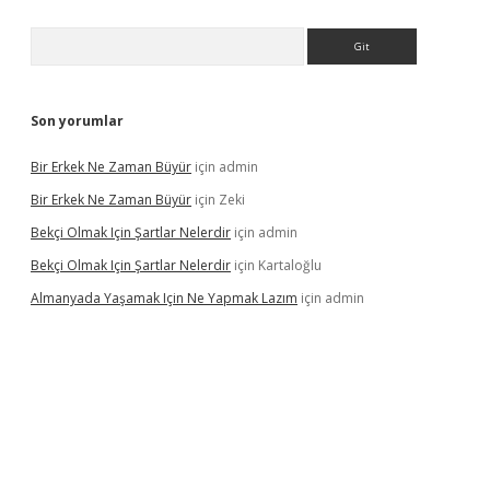
Arama
Son yorumlar
Bir Erkek Ne Zaman Büyür
için
admin
Bir Erkek Ne Zaman Büyür
için
Zeki
Bekçi Olmak Için Şartlar Nelerdir
için
admin
Bekçi Olmak Için Şartlar Nelerdir
için
Kartaloğlu
Almanyada Yaşamak Için Ne Yapmak Lazım
için
admin
ton bet güncel