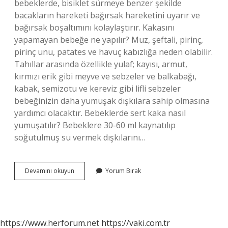
bebeklerde, bisiklet sürmeye benzer şekilde
bacakların hareketi bağırsak hareketini uyarır ve
bağırsak boşaltımını kolaylaştırır. Kakasını
yapamayan bebeğe ne yapılır? Muz, şeftali, pirinç,
pirinç unu, patates ve havuç kabızlığa neden olabilir.
Tahıllar arasında özellikle yulaf; kayısı, armut,
kırmızı erik gibi meyve ve sebzeler ve balkabağı,
kabak, semizotu ve kereviz gibi lifli sebzeler
bebeğinizin daha yumuşak dışkılara sahip olmasına
yardımcı olacaktır. Bebeklerde sert kaka nasıl
yumuşatılır? Bebeklere 30-60 ml kaynatılıp
soğutulmuş su vermek dışkılarını…
Kabızlık
Devamını okuyun
Yorum Bırak
Için
Bebeklere
Ne
Önerilir
https://www.herforum.net
https://vaki.com.tr