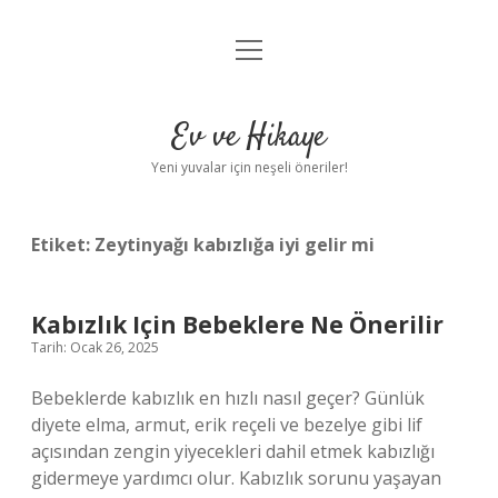
menüyü
Anasayfa
aç
Gizlilik Politikası
Ev ve Hikaye
Yasal Uyarı
Yeni yuvalar için neşeli öneriler!
Hakkımızda
Etiket:
Zeytinyağı kabızlığa iyi gelir mi
Kabızlık Için Bebeklere Ne Önerilir
Tarih: Ocak 26, 2025
Bebeklerde kabızlık en hızlı nasıl geçer? Günlük
diyete elma, armut, erik reçeli ve bezelye gibi lif
açısından zengin yiyecekleri dahil etmek kabızlığı
gidermeye yardımcı olur. Kabızlık sorunu yaşayan