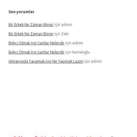
Son yorumlar
Bir Erkek Ne Zaman Büyür
için
admin
Bir Erkek Ne Zaman Büyür
için
Zeki
Bekçi Olmak Için Şartlar Nelerdir
için
admin
Bekçi Olmak Için Şartlar Nelerdir
için
Kartaloğlu
Almanyada Yaşamak Için Ne Yapmak Lazım
için
admin
ton bet güncel