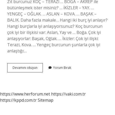
Zıt burcunuz KOÇ – TERAZİ … BOĞA – AKREP ile
bütünleşmek ister misiniz? … İKİZLER – YAY. …
YENGEÇ – OĞLAK. … ASLAN – KOVA. … BAŞAK –
BALIK. Daha fazla makale… Hangi iki burç iyi anlaşır?
Hangi burçlarla iyi anlaşıyorsunuz? Koç burcunun
çok iyi bir ilişkisi var: Aslan, Yay ve … Boğa. Çok iyi
anlaşıyorlar: Başak, Oğlak. … İkizler: Çok iyi ilişki:
Terazi, Kova. … Yengeç burcunun şunlarla çok iyi
anlaştığı:…
Hangi
Devamını okuyun
Yorum Bırak
Burç
Hangi
Burçla
Anlaşamaz
https://www.herforum.net
https://vaki.com.tr
https://kppd.com.tr
Sitemap