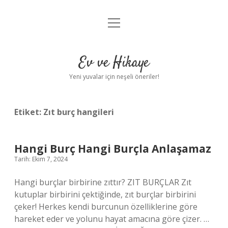
menüyü
Anasayfa
aç
Gizlilik Politikası
Ev ve Hikaye
Yasal Uyarı
Yeni yuvalar için neşeli öneriler!
Hakkımızda
Etiket:
Zıt burç hangileri
Hangi Burç Hangi Burçla Anlaşamaz
Tarih: Ekim 7, 2024
Hangi burçlar birbirine zıttır? ZIT BURÇLAR Zıt
kutuplar birbirini çektiğinde, zıt burçlar birbirini
çeker! Herkes kendi burcunun özelliklerine göre
hareket eder ve yolunu hayat amacına göre çizer. …