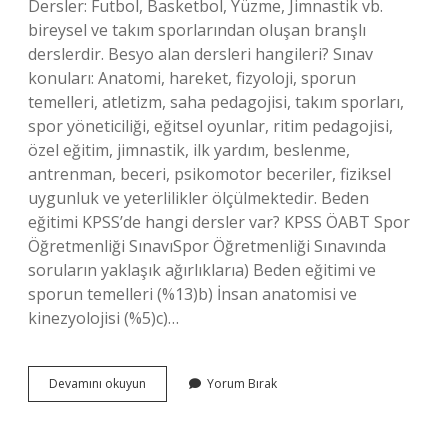
Dersler: Futbol, ​​Basketbol, ​​Yüzme, Jimnastik vb.
bireysel ve takım sporlarından oluşan branşlı
derslerdir. Besyo alan dersleri hangileri? Sınav
konuları: Anatomi, hareket, fizyoloji, sporun
temelleri, atletizm, saha pedagojisi, takım sporları,
spor yöneticiliği, eğitsel oyunlar, ritim pedagojisi,
özel eğitim, jimnastik, ilk yardım, beslenme,
antrenman, beceri, psikomotor beceriler, fiziksel
uygunluk ve yeterlilikler ölçülmektedir. Beden
eğitimi KPSS’de hangi dersler var? KPSS ÖABT Spor
Öğretmenliği SınavıSpor Öğretmenliği Sınavında
soruların yaklaşık ağırlıklarıa) Beden eğitimi ve
sporun temelleri (%13)b) İnsan anatomisi ve
kinezyolojisi (%5)c)…
Beden
Devamını okuyun
Yorum Bırak
Eğitimi
Alan
Dersleri