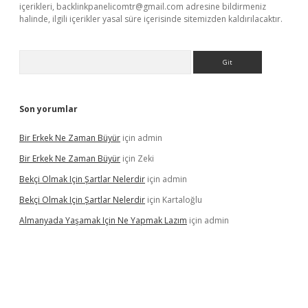
içerikleri,
backlinkpanelicomtr@gmail.com
adresine bildirmeniz
halinde, ilgili içerikler yasal süre içerisinde sitemizden kaldırılacaktır.
Arama
Son yorumlar
Bir Erkek Ne Zaman Büyür
için
admin
Bir Erkek Ne Zaman Büyür
için
Zeki
Bekçi Olmak Için Şartlar Nelerdir
için
admin
Bekçi Olmak Için Şartlar Nelerdir
için
Kartaloğlu
Almanyada Yaşamak Için Ne Yapmak Lazım
için
admin