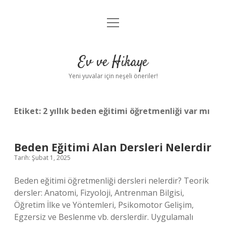
menüyü
Anasayfa
aç
Gizlilik Politikası
Ev ve Hikaye
Yasal Uyarı
Yeni yuvalar için neşeli öneriler!
Hakkımızda
Etiket:
2 yıllık beden eğitimi öğretmenliği var mı
Beden Eğitimi Alan Dersleri Nelerdir
Tarih: Şubat 1, 2025
Beden eğitimi öğretmenliği dersleri nelerdir? Teorik
dersler: Anatomi, Fizyoloji, Antrenman Bilgisi,
Öğretim İlke ve Yöntemleri, Psikomotor Gelişim,
Egzersiz ve Beslenme vb. derslerdir. Uygulamalı