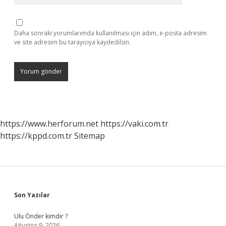
Daha sonraki yorumlarımda kullanılması için adım, e-posta adresim
ve site adresim bu tarayıcıya kaydedilsin.
https://www.herforum.net
https://vaki.com.tr
https://kppd.com.tr
Sitemap
Sidebar
Son Yazılar
Ulu Önder kimdir ?
Ağustos 9, 2026