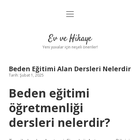
menüyü
Anasayfa
aç
Gizlilik Politikası
Ev ve Hikaye
Yasal Uyarı
Yeni yuvalar için neşeli öneriler!
Hakkımızda
Beden Eğitimi Alan Dersleri Nelerdir
Tarih: Şubat 1, 2025
Beden eğitimi
öğretmenliği
dersleri nelerdir?