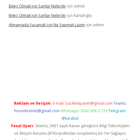
Bekçi Olmak Için Şartlar Nelerdir
için
admin
Bekçi Olmak Için Şartlar Nelerdir
için
Kartaloğlu
Almanyada Yaşamak Için Ne Yapmak Lazım
için
admin
el
Reklam ve İletişim:
E-mail:
backlinkpaneli@gmail.com
Teams:
forumhizmeti@gmail.com
Whatsapp: 0262 606 0 726
Telegram:
@karabul
Yasal Uyarı:
Sitemiz, 5651 Sayılı Kanun gereğince Bilgi Teknolojileri
ve İletişim Kurumu (BTK) tarafından onaylanmış bir Yer Sağlayıcı