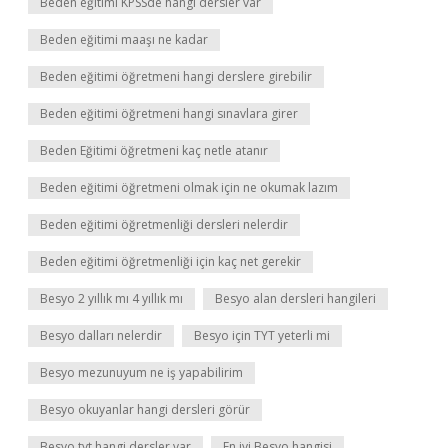
Beden eğitimi KPSSde hangi dersler var
Beden eğitimi maaşı ne kadar
Beden eğitimi öğretmeni hangi derslere girebilir
Beden eğitimi öğretmeni hangi sınavlara girer
Beden Eğitimi öğretmeni kaç netle atanır
Beden eğitimi öğretmeni olmak için ne okumak lazım
Beden eğitimi öğretmenliği dersleri nelerdir
Beden eğitimi öğretmenliği için kaç net gerekir
Besyo 2 yıllık mı 4 yıllık mı
Besyo alan dersleri hangileri
Besyo dalları nelerdir
Besyo için TYT yeterli mi
Besyo mezunuyum ne iş yapabilirim
Besyo okuyanlar hangi dersleri görür
Besyo tyt hangi dersler var
En iyi Besyo hangisi