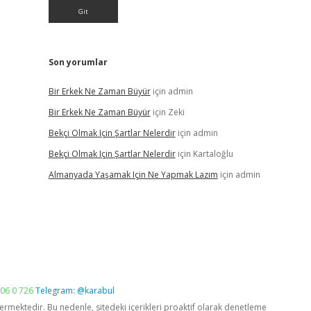
Son yorumlar
Bir Erkek Ne Zaman Büyür
için
admin
Bir Erkek Ne Zaman Büyür
için
Zeki
Bekçi Olmak Için Şartlar Nelerdir
için
admin
Bekçi Olmak Için Şartlar Nelerdir
için
Kartaloğlu
Almanyada Yaşamak Için Ne Yapmak Lazım
için
admin
06 0 726
Telegram: @karabul
vermektedir. Bu nedenle, sitedeki içerikleri proaktif olarak denetleme