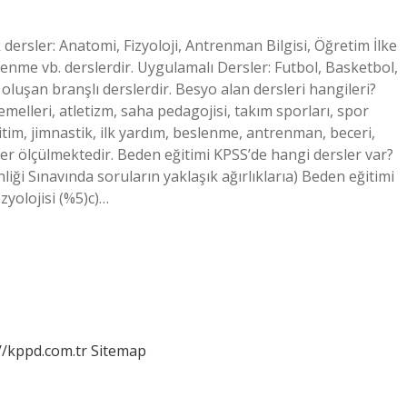
 dersler: Anatomi, Fizyoloji, Antrenman Bilgisi, Öğretim İlke
me vb. derslerdir. Uygulamalı Dersler: Futbol, ​​Basketbol, ​​
oluşan branşlı derslerdir. Besyo alan dersleri hangileri?
emelleri, atletizm, saha pedagojisi, takım sporları, spor
eğitim, jimnastik, ilk yardım, beslenme, antrenman, beceri,
kler ölçülmektedir. Beden eğitimi KPSS’de hangi dersler var?
i Sınavında soruların yaklaşık ağırlıklarıa) Beden eğitimi
zyolojisi (%5)c)…
//kppd.com.tr
Sitemap