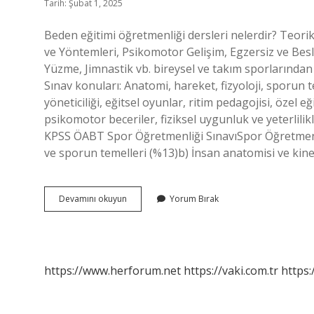
Tarih: Şubat 1, 2025
Beden eğitimi öğretmenliği dersleri nelerdir? Teorik
ve Yöntemleri, Psikomotor Gelişim, Egzersiz ve Beslen
Yüzme, Jimnastik vb. bireysel ve takım sporlarından 
Sınav konuları: Anatomi, hareket, fizyoloji, sporun t
yöneticiliği, eğitsel oyunlar, ritim pedagojisi, özel 
psikomotor beceriler, fiziksel uygunluk ve yeterlili
KPSS ÖABT Spor Öğretmenliği SınavıSpor Öğretmenliğ
ve sporun temelleri (%13)b) İnsan anatomisi ve kine
Beden
Devamını okuyun
Yorum Bırak
Eğitimi
Alan
Dersleri
Nelerdir
https://www.herforum.net
https://vaki.com.tr
https: