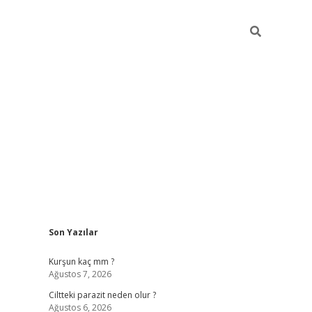
Sidebar
Son Yazılar
hilton bet 
Kurşun kaç mm ?
Ağustos 7, 2026
Ciltteki parazit neden olur ?
Ağustos 6, 2026