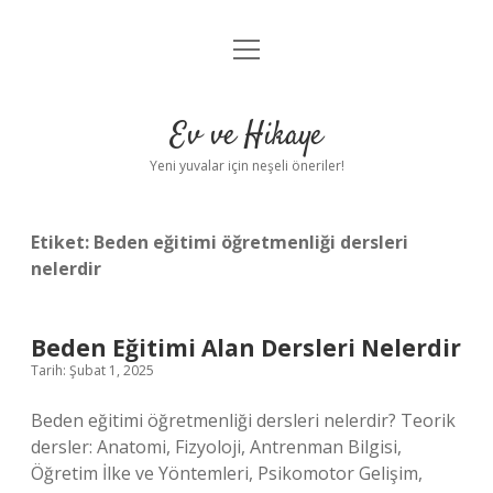
menüyü
Anasayfa
aç
Gizlilik Politikası
Ev ve Hikaye
Yasal Uyarı
Yeni yuvalar için neşeli öneriler!
Hakkımızda
Etiket:
Beden eğitimi öğretmenliği dersleri
nelerdir
Beden Eğitimi Alan Dersleri Nelerdir
Tarih: Şubat 1, 2025
Beden eğitimi öğretmenliği dersleri nelerdir? Teorik
dersler: Anatomi, Fizyoloji, Antrenman Bilgisi,
Öğretim İlke ve Yöntemleri, Psikomotor Gelişim,