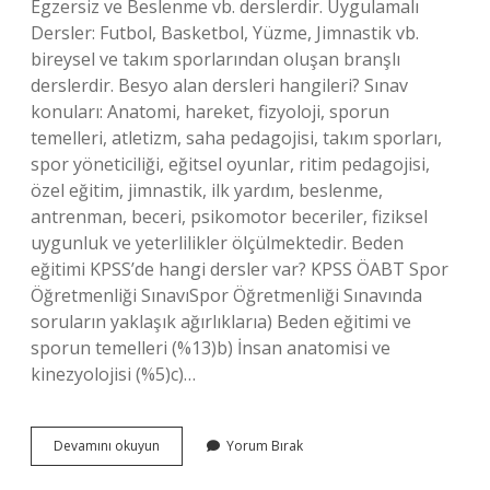
Egzersiz ve Beslenme vb. derslerdir. Uygulamalı
Dersler: Futbol, ​​Basketbol, ​​Yüzme, Jimnastik vb.
bireysel ve takım sporlarından oluşan branşlı
derslerdir. Besyo alan dersleri hangileri? Sınav
konuları: Anatomi, hareket, fizyoloji, sporun
temelleri, atletizm, saha pedagojisi, takım sporları,
spor yöneticiliği, eğitsel oyunlar, ritim pedagojisi,
özel eğitim, jimnastik, ilk yardım, beslenme,
antrenman, beceri, psikomotor beceriler, fiziksel
uygunluk ve yeterlilikler ölçülmektedir. Beden
eğitimi KPSS’de hangi dersler var? KPSS ÖABT Spor
Öğretmenliği SınavıSpor Öğretmenliği Sınavında
soruların yaklaşık ağırlıklarıa) Beden eğitimi ve
sporun temelleri (%13)b) İnsan anatomisi ve
kinezyolojisi (%5)c)…
Beden
Devamını okuyun
Yorum Bırak
Eğitimi
Alan