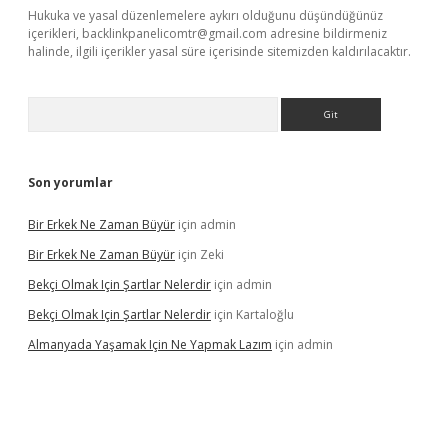
Hukuka ve yasal düzenlemelere aykırı olduğunu düşündüğünüz
içerikleri,
backlinkpanelicomtr@gmail.com
adresine bildirmeniz
halinde, ilgili içerikler yasal süre içerisinde sitemizden kaldırılacaktır.
Arama
Son yorumlar
Bir Erkek Ne Zaman Büyür
için
admin
Bir Erkek Ne Zaman Büyür
için
Zeki
Bekçi Olmak Için Şartlar Nelerdir
için
admin
Bekçi Olmak Için Şartlar Nelerdir
için
Kartaloğlu
Almanyada Yaşamak Için Ne Yapmak Lazım
için
admin