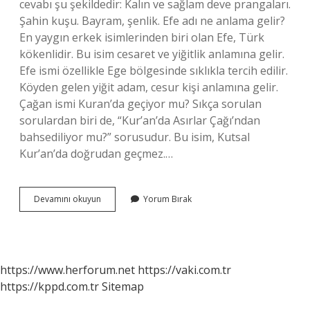
cevabı şu şekildedir: Kalın ve sağlam deve prangaları.
Şahin kuşu. Bayram, şenlik. Efe adı ne anlama gelir?
En yaygın erkek isimlerinden biri olan Efe, Türk
kökenlidir. Bu isim cesaret ve yiğitlik anlamına gelir.
Efe ismi özellikle Ege bölgesinde sıklıkla tercih edilir.
Köyden gelen yiğit adam, cesur kişi anlamına gelir.
Çağan ismi Kuran’da geçiyor mu? Sıkça sorulan
sorulardan biri de, “Kur’an’da Asırlar Çağı’ndan
bahsediliyor mu?” sorusudur. Bu isim, Kutsal
Kur’an’da doğrudan geçmez.…
Çağan
Devamını okuyun
Yorum Bırak
Efenin
Anlamı
Nedir
https://www.herforum.net
https://vaki.com.tr
https://kppd.com.tr
Sitemap