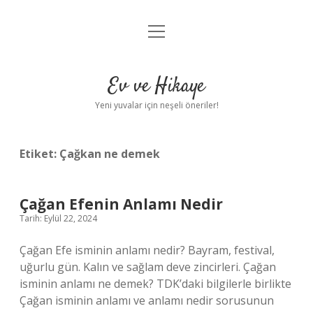
menüyü
Anasayfa
aç
Gizlilik Politikası
Ev ve Hikaye
Yasal Uyarı
Yeni yuvalar için neşeli öneriler!
Hakkımızda
Etiket:
Çağkan ne demek
Çağan Efenin Anlamı Nedir
Tarih: Eylül 22, 2024
Çağan Efe isminin anlamı nedir? Bayram, festival,
uğurlu gün. Kalın ve sağlam deve zincirleri. Çağan
isminin anlamı ne demek? TDK’daki bilgilerle birlikte
Çağan isminin anlamı ve anlamı nedir sorusunun