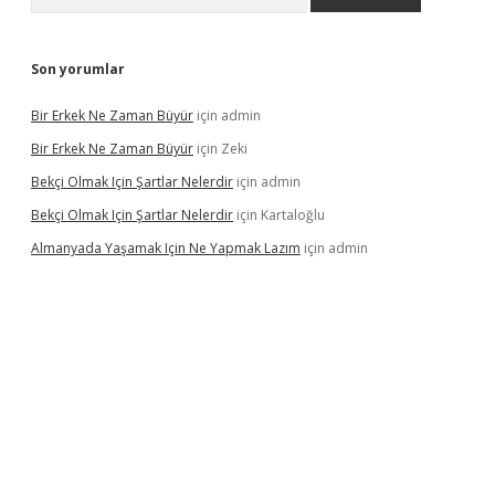
Son yorumlar
Bir Erkek Ne Zaman Büyür
için
admin
Bir Erkek Ne Zaman Büyür
için
Zeki
Bekçi Olmak Için Şartlar Nelerdir
için
admin
Bekçi Olmak Için Şartlar Nelerdir
için
Kartaloğlu
Almanyada Yaşamak Için Ne Yapmak Lazım
için
admin
ton bet güncel