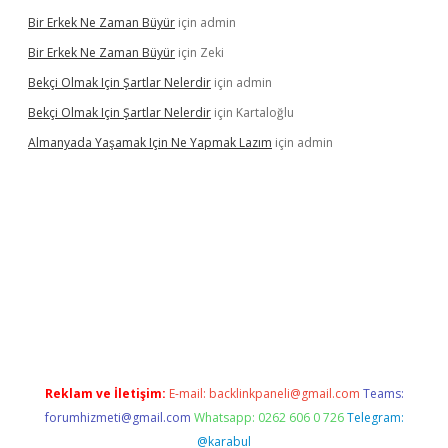
Bir Erkek Ne Zaman Büyür
için
admin
Bir Erkek Ne Zaman Büyür
için
Zeki
Bekçi Olmak Için Şartlar Nelerdir
için
admin
Bekçi Olmak Için Şartlar Nelerdir
için
Kartaloğlu
Almanyada Yaşamak Için Ne Yapmak Lazım
için
admin
et güncel
Reklam ve İletişim:
E-mail:
backlinkpaneli@gmail.com
Teams:
forumhizmeti@gmail.com
Whatsapp: 0262 606 0 726
Telegram:
@karabul