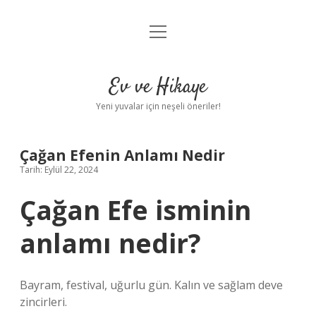
menüyü
Anasayfa
aç
Gizlilik Politikası
Ev ve Hikaye
Yasal Uyarı
Yeni yuvalar için neşeli öneriler!
Hakkımızda
Çağan Efenin Anlamı Nedir
Tarih: Eylül 22, 2024
Çağan Efe isminin
anlamı nedir?
Bayram, festival, uğurlu gün. Kalın ve sağlam deve
zincirleri.