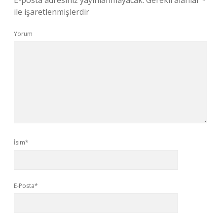
E-posta adresiniz yayınlanmayacak.
Gerekli alanlar
*
ile işaretlenmişlerdir
Yorum
İsim*
E-Posta*