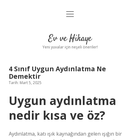
menüyü
Anasayfa
aç
Gizlilik Politikası
Ev ve Hikaye
Yasal Uyarı
Yeni yuvalar için neşeli öneriler!
Hakkımızda
4 Sınıf Uygun Aydınlatma Ne
Demektir
Tarih: Mart 5, 2025
Uygun aydınlatma
nedir kısa ve öz?
Aydınlatma, katı ışık kaynağından gelen ışığın bir