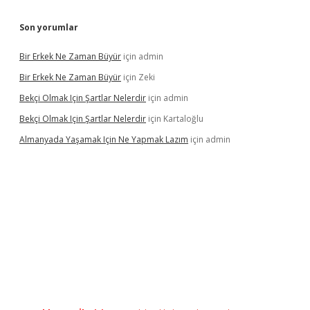
Son yorumlar
Bir Erkek Ne Zaman Büyür
için
admin
Bir Erkek Ne Zaman Büyür
için
Zeki
Bekçi Olmak Için Şartlar Nelerdir
için
admin
Bekçi Olmak Için Şartlar Nelerdir
için
Kartaloğlu
Almanyada Yaşamak Için Ne Yapmak Lazım
için
admin
l