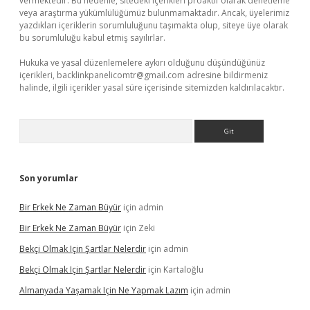
vermektedir. Bu nedenle, sitedeki içerikleri proaktif olarak denetleme
veya araştırma yükümlülüğümüz bulunmamaktadır. Ancak, üyelerimiz
yazdıkları içeriklerin sorumluluğunu taşımakta olup, siteye üye olarak
bu sorumluluğu kabul etmiş sayılırlar.
Hukuka ve yasal düzenlemelere aykırı olduğunu düşündüğünüz
içerikleri,
backlinkpanelicomtr@gmail.com
adresine bildirmeniz
halinde, ilgili içerikler yasal süre içerisinde sitemizden kaldırılacaktır.
Arama
Son yorumlar
Bir Erkek Ne Zaman Büyür
için
admin
Bir Erkek Ne Zaman Büyür
için
Zeki
Bekçi Olmak Için Şartlar Nelerdir
için
admin
Bekçi Olmak Için Şartlar Nelerdir
için
Kartaloğlu
Almanyada Yaşamak Için Ne Yapmak Lazım
için
admin