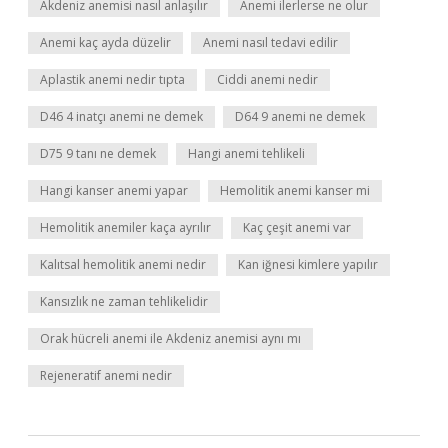
Akdeniz anemisi nasıl anlaşılır
Anemi ilerlerse ne olur
Anemi kaç ayda düzelir
Anemi nasıl tedavi edilir
Aplastik anemi nedir tıpta
Ciddi anemi nedir
D46 4 inatçı anemi ne demek
D64 9 anemi ne demek
D75 9 tanı ne demek
Hangi anemi tehlikeli
Hangi kanser anemi yapar
Hemolitik anemi kanser mi
Hemolitik anemiler kaça ayrılır
Kaç çeşit anemi var
Kalıtsal hemolitik anemi nedir
Kan iğnesi kimlere yapılır
Kansızlık ne zaman tehlikelidir
Orak hücreli anemi ile Akdeniz anemisi aynı mı
Rejeneratif anemi nedir