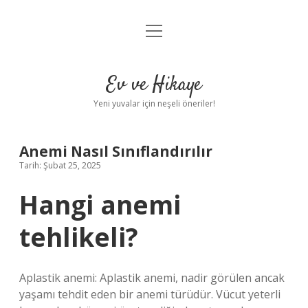
menüyü
Anasayfa
aç
Gizlilik Politikası
Ev ve Hikaye
Yasal Uyarı
Yeni yuvalar için neşeli öneriler!
Hakkımızda
Anemi Nasıl Sınıflandırılır
Tarih: Şubat 25, 2025
Hangi anemi
tehlikeli?
Aplastik anemi: Aplastik anemi, nadir görülen ancak
yaşamı tehdit eden bir anemi türüdür. Vücut yeterli