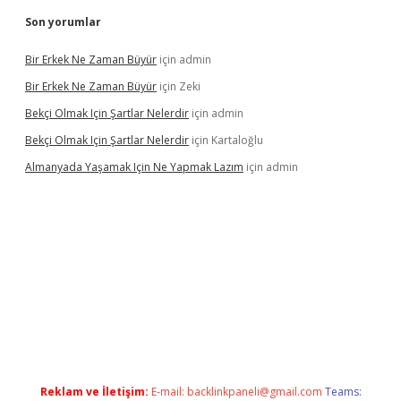
Son yorumlar
Bir Erkek Ne Zaman Büyür
için
admin
Bir Erkek Ne Zaman Büyür
için
Zeki
Bekçi Olmak Için Şartlar Nelerdir
için
admin
Bekçi Olmak Için Şartlar Nelerdir
için
Kartaloğlu
Almanyada Yaşamak Için Ne Yapmak Lazım
için
admin
ncel
Reklam ve İletişim:
E-mail:
backlinkpaneli@gmail.com
Teams: