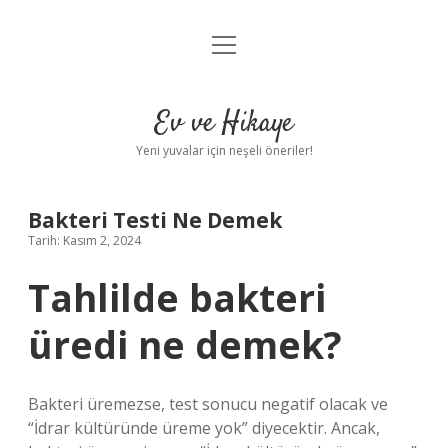
menüyü
Anasayfa
aç
Gizlilik Politikası
Ev ve Hikaye
Yasal Uyarı
Yeni yuvalar için neşeli öneriler!
Hakkımızda
Bakteri Testi Ne Demek
Tarih: Kasım 2, 2024
Tahlilde bakteri
üredi ne demek?
Bakteri üremezse, test sonucu negatif olacak ve
“İdrar kültüründe üreme yok” diyecektir. Ancak,