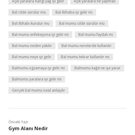
Açık yaralara hangi yağ iyi gelir
Açık yaralara ne yapmalı
Bal cilde sürülür mü
Bal iltihaba iyi gelir mi
Bal iltihabı kurutur mu
Bal mumu cilde sürülür mü
Bal mumu enfeksiyona iyi gelir mi
Bal mumu faydalı mı
Bal mumu neden yakılır
Bal mumu nerelerde kullanılır
Bal mumu neye iyi gelir
Bal mumu tekrar kullanılır mı
Balmumu egzamaya iyi gelir mi
Balmumu kağıt ne işe yarar
Balmumu yaralara iyi gelir mi
Gerçek bal mumu nasıl anlaşılır
Önceki Yazı
Gym Alanı Nedir