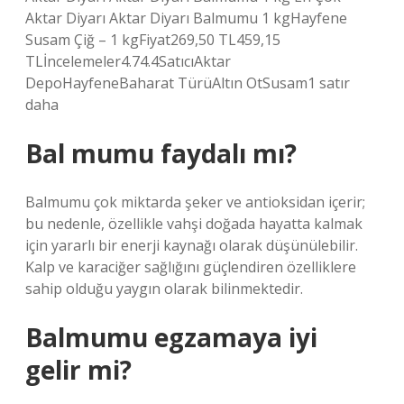
Aktar Diyarı Aktar Diyarı Balmumu 1 kgHayfene
Susam Çiğ – 1 kgFiyat269,50 TL459,15
TLİncelemeler4.74.4SatıcıAktar
DepoHayfeneBaharat TürüAltın OtSusam1 satır
daha
Bal mumu faydalı mı?
Balmumu çok miktarda şeker ve antioksidan içerir;
bu nedenle, özellikle vahşi doğada hayatta kalmak
için yararlı bir enerji kaynağı olarak düşünülebilir.
Kalp ve karaciğer sağlığını güçlendiren özelliklere
sahip olduğu yaygın olarak bilinmektedir.
Balmumu egzamaya iyi
gelir mi?