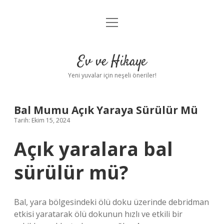
menüyü
Anasayfa
aç
Gizlilik Politikası
Ev ve Hikaye
Yasal Uyarı
Yeni yuvalar için neşeli öneriler!
Hakkımızda
Bal Mumu Açık Yaraya Sürülür Mü
Tarih: Ekim 15, 2024
Açık yaralara bal
sürülür mü?
Bal, yara bölgesindeki ölü doku üzerinde debridman
etkisi yaratarak ölü dokunun hızlı ve etkili bir