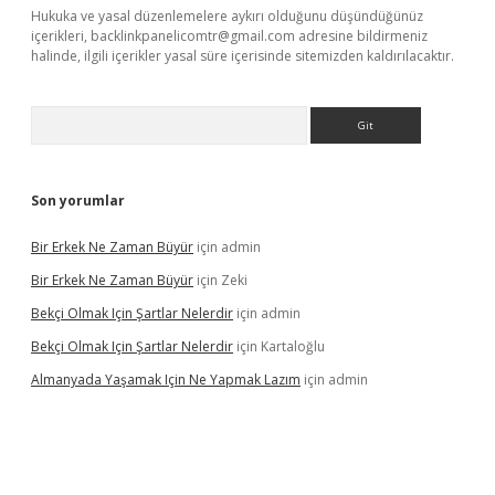
Hukuka ve yasal düzenlemelere aykırı olduğunu düşündüğünüz
içerikleri,
backlinkpanelicomtr@gmail.com
adresine bildirmeniz
halinde, ilgili içerikler yasal süre içerisinde sitemizden kaldırılacaktır.
Arama
Son yorumlar
Bir Erkek Ne Zaman Büyür
için
admin
Bir Erkek Ne Zaman Büyür
için
Zeki
Bekçi Olmak Için Şartlar Nelerdir
için
admin
Bekçi Olmak Için Şartlar Nelerdir
için
Kartaloğlu
Almanyada Yaşamak Için Ne Yapmak Lazım
için
admin