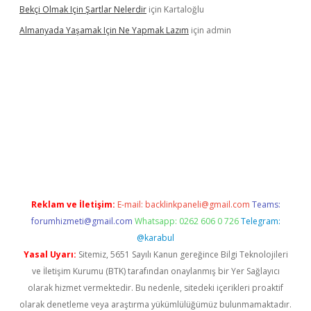
Bekçi Olmak Için Şartlar Nelerdir
için
Kartaloğlu
Almanyada Yaşamak Için Ne Yapmak Lazım
için
admin
el
Reklam ve İletişim:
E-mail:
backlinkpaneli@gmail.com
Teams:
forumhizmeti@gmail.com
Whatsapp: 0262 606 0 726
Telegram:
@karabul
Yasal Uyarı:
Sitemiz, 5651 Sayılı Kanun gereğince Bilgi Teknolojileri
ve İletişim Kurumu (BTK) tarafından onaylanmış bir Yer Sağlayıcı
olarak hizmet vermektedir. Bu nedenle, sitedeki içerikleri proaktif
olarak denetleme veya araştırma yükümlülüğümüz bulunmamaktadır.