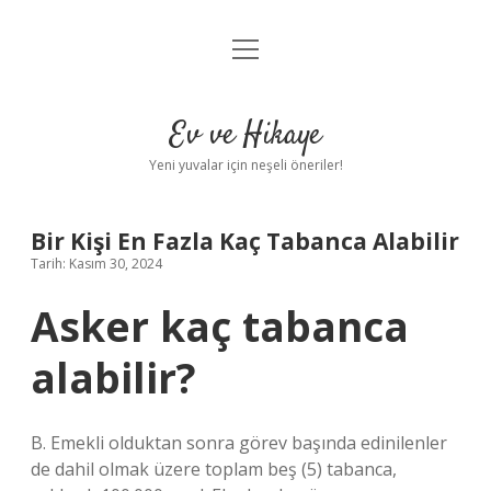
menüyü
Anasayfa
aç
Gizlilik Politikası
Ev ve Hikaye
Yasal Uyarı
Yeni yuvalar için neşeli öneriler!
Hakkımızda
Bir Kişi En Fazla Kaç Tabanca Alabilir
Tarih: Kasım 30, 2024
Asker kaç tabanca
alabilir?
B. Emekli olduktan sonra görev başında edinilenler
de dahil olmak üzere toplam beş (5) tabanca,