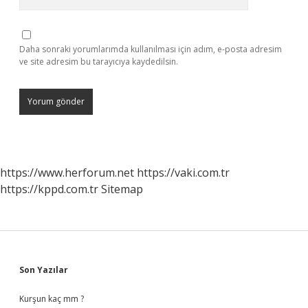
Daha sonraki yorumlarımda kullanılması için adım, e-posta adresim
ve site adresim bu tarayıcıya kaydedilsin.
https://www.herforum.net
https://vaki.com.tr
https://kppd.com.tr
Sitemap
Sidebar
Son Yazılar
Kurşun kaç mm ?