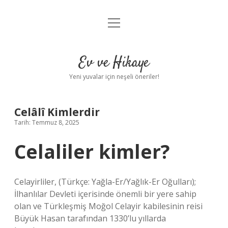
menüyü
Anasayfa
aç
Gizlilik Politikası
Ev ve Hikaye
Yasal Uyarı
Yeni yuvalar için neşeli öneriler!
Hakkımızda
Celâlî Kimlerdir
Tarih: Temmuz 8, 2025
Celaliler kimler?
Celayirliler, (Türkçe: Yağla-Er/Yağlık-Er Oğulları);
İlhanlılar Devleti içerisinde önemli bir yere sahip
olan ve Türkleşmiş Moğol Celayir kabilesinin reisi
Büyük Hasan tarafından 1330’lu yıllarda