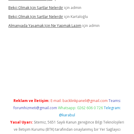
Bekçi Olmak Için Şartlar Nelerdir
için
admin
Bekçi Olmak Için Şartlar Nelerdir
için
Kartaloğlu
Almanyada Yaşamak Için Ne Yapmak Lazım
için
admin
ncel
Reklam ve İletişim:
E-mail:
backlinkpaneli@gmail.com
Teams:
forumhizmeti@gmail.com
Whatsapp: 0262 606 0 726
Telegram:
@karabul
Yasal Uyarı:
Sitemiz, 5651 Sayılı Kanun gereğince Bilgi Teknolojileri
ve İletişim Kurumu (BTK) tarafından onaylanmış bir Yer Sağlayıcı