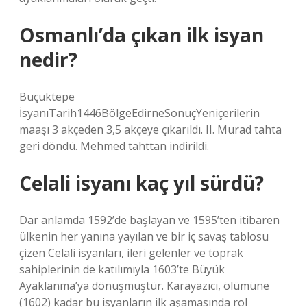
Osmanlı’da çıkan ilk isyan
nedir?
Buçuktepe
İsyanıTarih1446BölgeEdirneSonuçYeniçerilerin
maaşı 3 akçeden 3,5 akçeye çıkarıldı. II. Murad tahta
geri döndü. Mehmed tahttan indirildi.
Celali isyanı kaç yıl sürdü?
Dar anlamda 1592’de başlayan ve 1595’ten itibaren
ülkenin her yanına yayılan ve bir iç savaş tablosu
çizen Celali isyanları, ileri gelenler ve toprak
sahiplerinin de katılımıyla 1603’te Büyük
Ayaklanma’ya dönüşmüştür. Karayazıcı, ölümüne
(1602) kadar bu isyanların ilk aşamasında rol