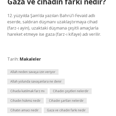
Gaza ve cihadın farkı nedir?
12. yüzyılda Şam’da yazılan Bahrü’l-Fevaid adlı
eserde, saldıran düşmanı uzaklaştırmaya cihad
(farz-ı ayin), uzaktaki düşmana çeşitli amaçlarla
hareket etmeye ise gaza (farz-ı kifaye) adı verilir.
Tarih:
Makaleler
Allah neden savaşa izin veriyor
Allah yolunda savaşanlara ne denir
Cihada katılmak farz mı
Cihadın çeşitleri nelerdir
Cihadın hükmü nedir
Cihadın şartları nelerdir
Cihatın amacı nedir
Gaza ve cihadın farkı nedir