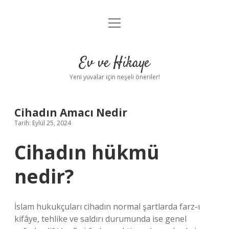
menüyü
Anasayfa
aç
Gizlilik Politikası
Ev ve Hikaye
Yasal Uyarı
Yeni yuvalar için neşeli öneriler!
Hakkımızda
Cihadın Amacı Nedir
Tarih: Eylül 25, 2024
Cihadın hükmü
nedir?
İslam hukukçuları cihadın normal şartlarda farz-ı
kifâye, tehlike ve saldırı durumunda ise genel