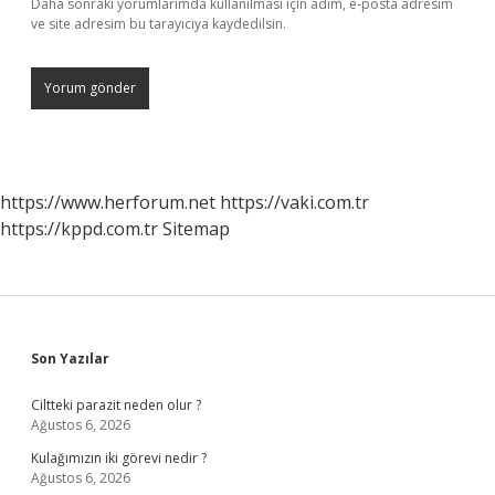
Daha sonraki yorumlarımda kullanılması için adım, e-posta adresim
ve site adresim bu tarayıcıya kaydedilsin.
https://www.herforum.net
https://vaki.com.tr
https://kppd.com.tr
Sitemap
Sidebar
Son Yazılar
Ciltteki parazit neden olur ?
Ağustos 6, 2026
Kulağımızın iki görevi nedir ?
Ağustos 6, 2026