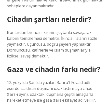
engelleri kaldırmak ve kendini savunmak gibi makul
sebeplere dayanmaktadır.
Cihadın şartları nelerdir?
Bunlardan birincisi, kişinin şeytanla savaşarak
kalbini temizlemesi demektir. İkincisi, İslam’ı sözle
yaymaktır. Üçüncüsü, doğru şeyleri yapmaktır.
Dördüncüsü, kâfirlerle ve İslam düşmanlarıyla
fiziksel savaş demektir.
Gaza ve cihadın farkı nedir?
12. yüzyılda Şam’da yazılan Bahrü’l-Fevaid adlı
eserde, saldıran düşmanı uzaklaştırmaya cihad
(farz-ı ayin), uzaktaki düşmana çeşitli amaçlarla
hareket etmeye ise gaza (farz-ı kifaye) adı verilir.