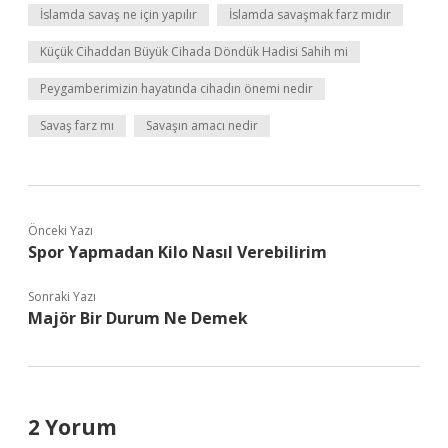
İslamda savaş ne için yapılır
İslamda savaşmak farz mıdır
Küçük Cihaddan Büyük Cihada Döndük Hadisi Sahih mi
Peygamberimizin hayatında cihadın önemi nedir
Savaş farz mı
Savaşın amacı nedir
Önceki Yazı
Spor Yapmadan Kilo Nasıl Verebilirim
Sonraki Yazı
Majör Bir Durum Ne Demek
2 Yorum