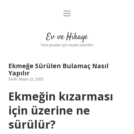
menüyü
Anasayfa
aç
Gizlilik Politikası
Ev ve Hikaye
Yasal Uyarı
Yeni yuvalar için neşeli öneriler!
Hakkımızda
Ekmeğe Sürülen Bulamaç Nasıl
Yapılır
Tarih: Mayıs 22, 2025
Ekmeğin kızarması
için üzerine ne
sürülür?