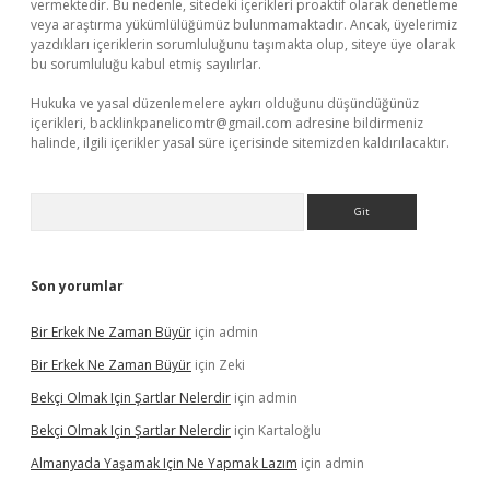
vermektedir. Bu nedenle, sitedeki içerikleri proaktif olarak denetleme
veya araştırma yükümlülüğümüz bulunmamaktadır. Ancak, üyelerimiz
yazdıkları içeriklerin sorumluluğunu taşımakta olup, siteye üye olarak
bu sorumluluğu kabul etmiş sayılırlar.
Hukuka ve yasal düzenlemelere aykırı olduğunu düşündüğünüz
içerikleri,
backlinkpanelicomtr@gmail.com
adresine bildirmeniz
halinde, ilgili içerikler yasal süre içerisinde sitemizden kaldırılacaktır.
Arama
Son yorumlar
Bir Erkek Ne Zaman Büyür
için
admin
Bir Erkek Ne Zaman Büyür
için
Zeki
Bekçi Olmak Için Şartlar Nelerdir
için
admin
Bekçi Olmak Için Şartlar Nelerdir
için
Kartaloğlu
Almanyada Yaşamak Için Ne Yapmak Lazım
için
admin