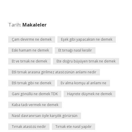
Tarih:
Makaleler
Çam devirme ne demek
Eşek gibi yapacaksın ne demek
Eski hamam ne demek
Et tırnağı nasıl kesilir
Et ve tırnak ne demek
Ete doğru büyüyen tırnak ne demek
Etli tırnak arasına girilmez atasözünün anlamı nedir
Etli tırnak gibi ne demek
Ev alma komşu al anlamı ne
Gani gönüllü ne demek TDK
Hayrete düşmek ne demek
Kaba tadı vermek ne demek
Nasıl davranırsan öyle karşılık görürsün
Tırnak atasözü nedir
Tırnak ete nasıl yapılır