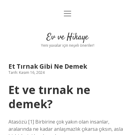
menüyü
Anasayfa
aç
Gizlilik Politikası
Ev ve Hikaye
Yasal Uyarı
Yeni yuvalar için neşeli öneriler!
Hakkımızda
Et Tırnak Gibi Ne Demek
Tarih: Kasım 16, 2024
Et ve tırnak ne
demek?
Atasözü [1] Birbirine çok yakın olan insanlar,
aralarında ne kadar anlaşmazlık çıkarsa çıksın, asla