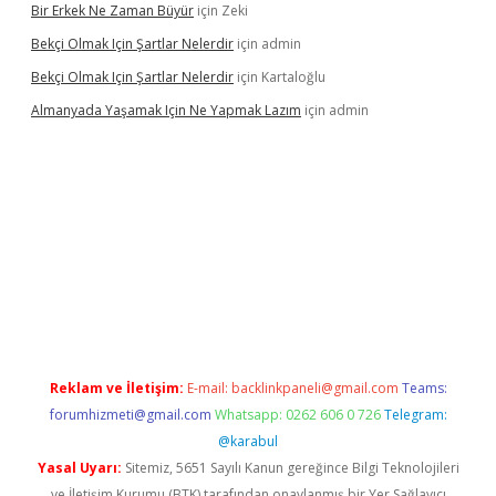
Bir Erkek Ne Zaman Büyür
için
Zeki
Bekçi Olmak Için Şartlar Nelerdir
için
admin
Bekçi Olmak Için Şartlar Nelerdir
için
Kartaloğlu
Almanyada Yaşamak Için Ne Yapmak Lazım
için
admin
ncel
Reklam ve İletişim:
E-mail:
backlinkpaneli@gmail.com
Teams:
forumhizmeti@gmail.com
Whatsapp: 0262 606 0 726
Telegram:
@karabul
Yasal Uyarı:
Sitemiz, 5651 Sayılı Kanun gereğince Bilgi Teknolojileri
ve İletişim Kurumu (BTK) tarafından onaylanmış bir Yer Sağlayıcı