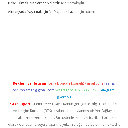
Bekçi Olmak Için Şartlar Nelerdir
için
Kartaloğlu
Almanyada Yaşamak Için Ne Yapmak Lazım
için
admin
el
Reklam ve İletişim:
E-mail:
backlinkpaneli@gmail.com
Teams:
forumhizmeti@gmail.com
Whatsapp: 0262 606 0 726
Telegram:
@karabul
Yasal Uyarı:
Sitemiz, 5651 Sayılı Kanun gereğince Bilgi Teknolojileri
ve İletişim Kurumu (BTK) tarafından onaylanmış bir Yer Sağlayıcı
olarak hizmet vermektedir. Bu nedenle, sitedeki içerikleri proaktif
olarak denetleme veya araştırma yükümlülüğümüz bulunmamaktadır.