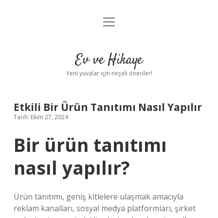
menüyü
Anasayfa
aç
Gizlilik Politikası
Ev ve Hikaye
Yasal Uyarı
Yeni yuvalar için neşeli öneriler!
Hakkımızda
Etkili Bir Ürün Tanıtımı Nasıl Yapılır
Tarih: Ekim 27, 2024
Bir ürün tanıtımı
nasıl yapılır?
Ürün tanıtımı, geniş kitlelere ulaşmak amacıyla
reklam kanalları, sosyal medya platformları, şirket