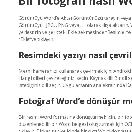
Bir fotoğrafı nasıl 
Görüntüyü Word’e AktarGörüntünüzü tarayın veya dij
Görüntüyü . JPG, . PNG veya . … olarak dışa aktarın
yerleştirin ve şeritteki Ekle sekmesinde “Resimler”
“Ekle”ye tıklayın.
Resimdeki yazıyı nasıl çevril
Metni kameranızı kullanarak çevirmek için: Android 
Hangi dilleri çevireceğinizi seçin. Kaynak dil: Bir di
istediğiniz dili seçin. Uygulamanın ana ekranında 
Fotoğraf Word’e dönüşür m
Bir resmi Word formatına dönüştürmek için, bir foto
düzenlenebilir bir Word belgesi oluşturmak için OC
tıklayın. Birkaç saniye içinde bir çıktı Word dosyası a