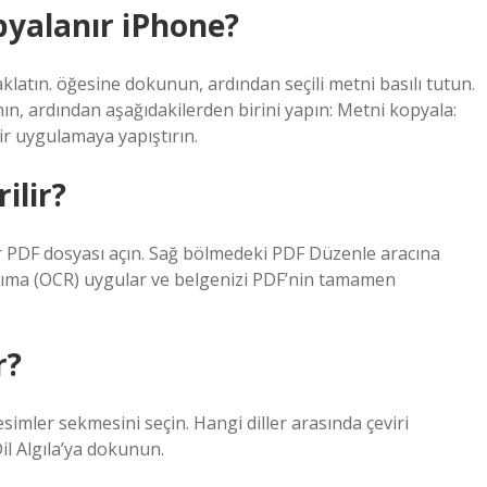
pyalanır iPhone?
aklatın. öğesine dokunun, ardından seçili metni basılı tutun.
nın, ardından aşağıdakilerden birini yapın: Metni kopyala:
ir uygulamaya yapıştırın.
ilir?
r PDF dosyası açın. Sağ bölmedeki PDF Düzenle aracına
anıma (OCR) uygular ve belgenizi PDF’nin tamamen
r?
esimler sekmesini seçin. Hangi diller arasında çeviri
Dil Algıla’ya dokunun.