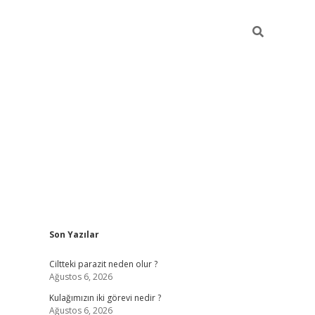
Sidebar
Son Yazılar
hilton bet güncel
Ciltteki parazit neden olur ?
Ağustos 6, 2026
Kulağımızın iki görevi nedir ?
Ağustos 6, 2026