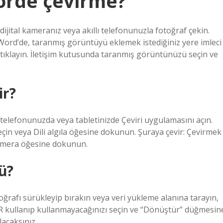
Worde çevirme?
ital kameranız veya akıllı telefonunuzla fotoğraf çekin.
. Word’de, taranmış görüntüyü eklemek istediğiniz yere imleci
e tıklayın. İletişim kutusunda taranmış görüntünüzü seçin ve
ir?
telefonunuzda veya tabletinizde Çeviri uygulamasını açın.
l seçin veya Dili algıla öğesine dokunun. Şuraya çevir: Çevirmek
Kamera öğesine dokunun.
ü?
ğrafı sürükleyip bırakın veya veri yükleme alanına tarayın,
R kullanıp kullanmayacağınızı seçin ve “Dönüştür” düğmesin
lacaksınız.