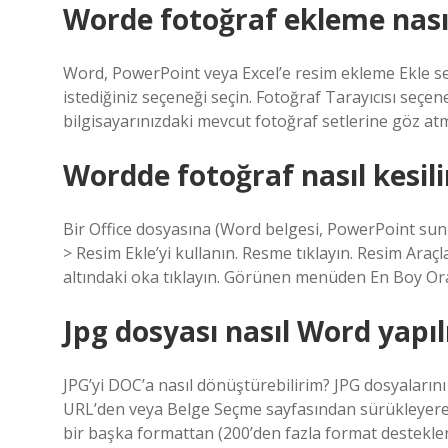
Worde fotoğraf ekleme nasıl
Word, PowerPoint veya Excel’e resim ekleme Ekle se
istediğiniz seçeneği seçin. Fotoğraf Tarayıcısı seçen
bilgisayarınızdaki mevcut fotoğraf setlerine göz atm
Wordde fotoğraf nasıl kesili
Bir Office dosyasına (Word belgesi, PowerPoint sunu
> Resim Ekle’yi kullanın. Resme tıklayın. Resim Araçl
altındaki oka tıklayın. Görünen menüden En Boy Oranı
Jpg dosyası nasıl Word yapıl
JPG’yi DOC’a nasıl dönüştürebilirim? JPG dosyaların
URL’den veya Belge Seçme sayfasından sürükleyerek 
bir başka formattan (200’den fazla format destekleni