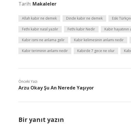
Tarih:
Makaleler
Allah kabir ne demek
Dinde kabir ne demek
Eski Türkç
Fethi kabir nasıl yazılır
Fethi kabir Nedir
Kabir hayatının 
Kabir ismi ne anlama gelir
Kabir kelimesinin anlamı nedir
Kabir teriminin anlamı nedir
Kabirde 7 gece ne olur
Kabr
Önceki Yazı
Arzu Okay Şu An Nerede Yaşıyor
Bir yanıt yazın