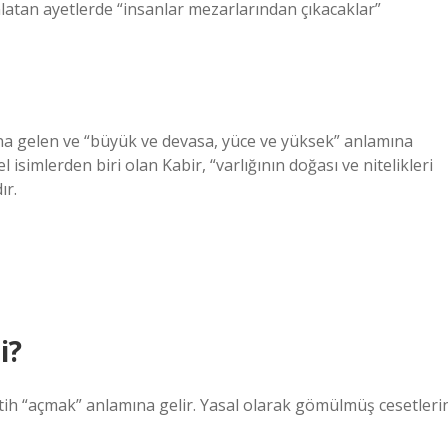
 anlatan ayetlerde “insanlar mezarlarından çıkacaklar”
na gelen ve “büyük ve devasa, yüce ve yüksek” anlamına
el isimlerden biri olan Kabir, “varlığının doğası ve nitelikleri
ır.
i?
tih “açmak” anlamına gelir. Yasal olarak gömülmüş cesetleri