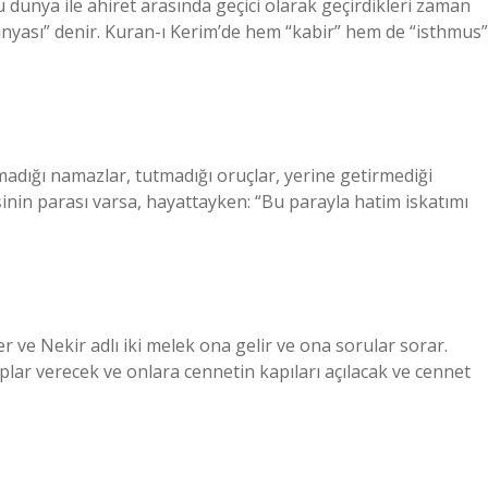
dünya ile ahiret arasında geçici olarak geçirdikleri zaman
ünyası” denir. Kuran-ı Kerim’de hem “kabir” hem de “isthmus”
madığı namazlar, tutmadığı oruçlar, yerine getirmediği
işinin parası varsa, hayattayken: “Bu parayla hatim iskatımı
ve Nekir adlı iki melek ona gelir ve ona sorular sorar.
aplar verecek ve onlara cennetin kapıları açılacak ve cennet