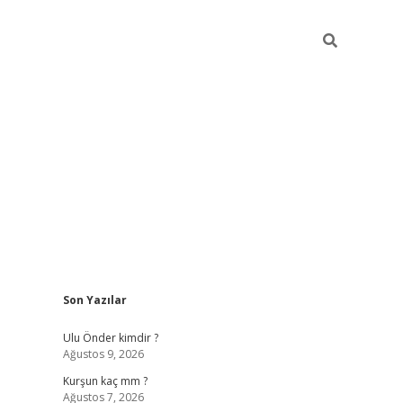
Sidebar
Son Yazılar
hilton bet güncel
Ulu Önder kimdir ?
Ağustos 9, 2026
Kurşun kaç mm ?
Ağustos 7, 2026