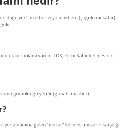
lamı nedir?
ömüldüğü yer”, makber veya makbere (çoğulu mekābir)
gelir.
in tek bir anlamı vardır. TDK, Fethi Kabir kelimesinin
ayvanın gömüldüğü yerdir (günah, makber).
r?
 yer anlamına gelen “mezar” kelimesi mezarın karşılığı