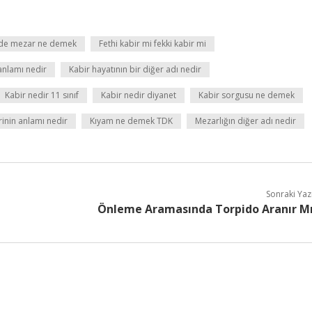
ede mezar ne demek
Fethi kabir mi fekki kabir mi
anlamı nedir
Kabir hayatının bir diğer adı nedir
Kabir nedir 11 sınıf
Kabir nedir diyanet
Kabir sorgusu ne demek
inin anlamı nedir
Kıyam ne demek TDK
Mezarlığın diğer adı nedir
Sonraki Yaz
Önleme Aramasında Torpido Aranır M