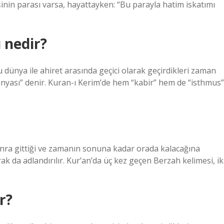
işinin parası varsa, hayattayken: “Bu parayla hatim iskatımı
ı nedir?
dünya ile ahiret arasında geçici olarak geçirdikleri zaman
ünyası” denir. Kuran-ı Kerim’de hem “kabir” hem de “isthmus”
onra gittiği ve zamanın sonuna kadar orada kalacağına
ak da adlandırılır. Kur’an’da üç kez geçen Berzah kelimesi, ik
r?