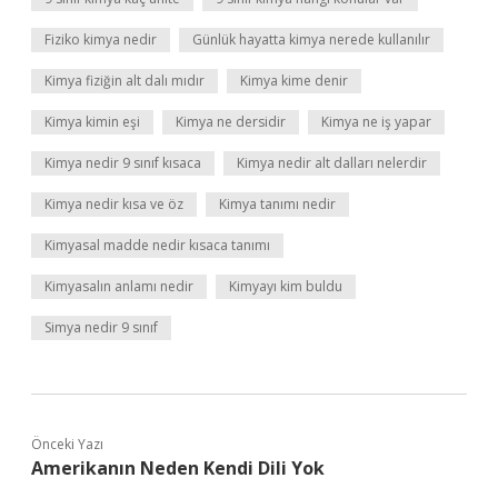
Fiziko kimya nedir
Günlük hayatta kimya nerede kullanılır
Kimya fiziğin alt dalı mıdır
Kimya kime denir
Kimya kimin eşi
Kimya ne dersidir
Kimya ne iş yapar
Kimya nedir 9 sınıf kısaca
Kimya nedir alt dalları nelerdir
Kimya nedir kısa ve öz
Kimya tanımı nedir
Kimyasal madde nedir kısaca tanımı
Kimyasalın anlamı nedir
Kimyayı kim buldu
Simya nedir 9 sınıf
Önceki Yazı
Amerikanın Neden Kendi Dili Yok