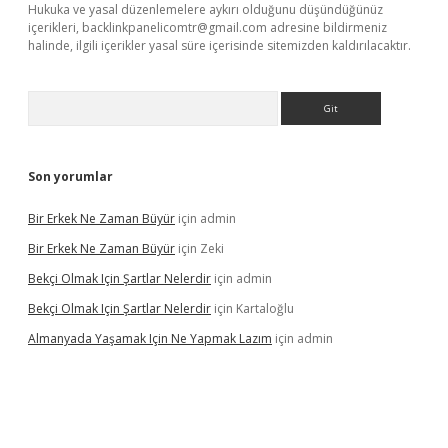
Hukuka ve yasal düzenlemelere aykırı olduğunu düşündüğünüz
içerikleri,
backlinkpanelicomtr@gmail.com
adresine bildirmeniz
halinde, ilgili içerikler yasal süre içerisinde sitemizden kaldırılacaktır.
Arama
Son yorumlar
Bir Erkek Ne Zaman Büyür
için
admin
Bir Erkek Ne Zaman Büyür
için
Zeki
Bekçi Olmak Için Şartlar Nelerdir
için
admin
Bekçi Olmak Için Şartlar Nelerdir
için
Kartaloğlu
Almanyada Yaşamak Için Ne Yapmak Lazım
için
admin