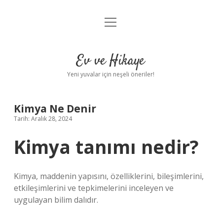
menüyü
Anasayfa
aç
Gizlilik Politikası
Ev ve Hikaye
Yasal Uyarı
Yeni yuvalar için neşeli öneriler!
Hakkımızda
Kimya Ne Denir
Tarih: Aralık 28, 2024
Kimya tanımı nedir?
Kimya, maddenin yapısını, özelliklerini, bileşimlerini,
etkileşimlerini ve tepkimelerini inceleyen ve
uygulayan bilim dalıdır.