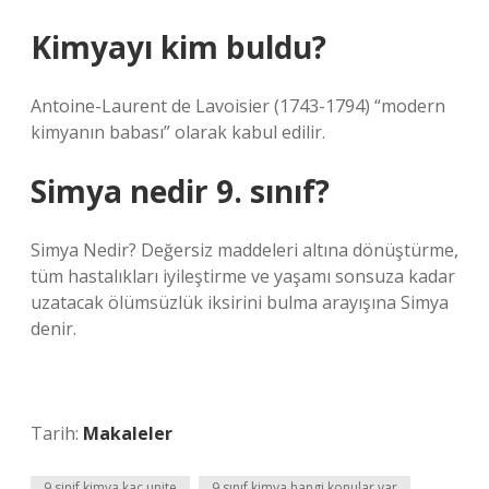
Kimyayı kim buldu?
Antoine-Laurent de Lavoisier (1743-1794) “modern
kimyanın babası” olarak kabul edilir.
Simya nedir 9. sınıf?
Simya Nedir? Değersiz maddeleri altına dönüştürme,
tüm hastalıkları iyileştirme ve yaşamı sonsuza kadar
uzatacak ölümsüzlük iksirini bulma arayışına Simya
denir.
Tarih:
Makaleler
9 sinif kimya kaç unite
9 sınıf kimya hangi konular var