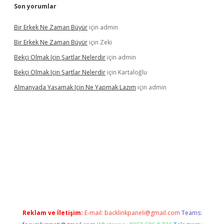
Son yorumlar
Bir Erkek Ne Zaman Büyür
için
admin
Bir Erkek Ne Zaman Büyür
için
Zeki
Bekçi Olmak Için Şartlar Nelerdir
için
admin
Bekçi Olmak Için Şartlar Nelerdir
için
Kartaloğlu
Almanyada Yaşamak Için Ne Yapmak Lazım
için
admin
l
Reklam ve İletişim:
E-mail:
backlinkpaneli@gmail.com
Teams: