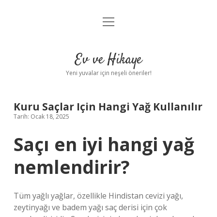
menüyü
Anasayfa
aç
Gizlilik Politikası
Ev ve Hikaye
Yasal Uyarı
Yeni yuvalar için neşeli öneriler!
Hakkımızda
Kuru Saçlar Için Hangi Yağ Kullanılır
Tarih: Ocak 18, 2025
Saçı en iyi hangi yağ
nemlendirir?
Tüm yağlı yağlar, özellikle Hindistan cevizi yağı,
zeytinyağı ve badem yağı saç derisi için çok