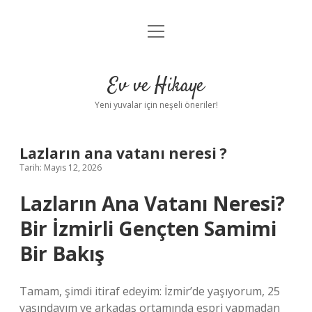
menüyü
Anasayfa
aç
Gizlilik Politikası
Ev ve Hikaye
Yasal Uyarı
Yeni yuvalar için neşeli öneriler!
Hakkımızda
Lazların ana vatanı neresi ?
Tarih: Mayıs 12, 2026
Lazların Ana Vatanı Neresi?
Bir İzmirli Gençten Samimi
Bir Bakış
Tamam, şimdi itiraf edeyim: İzmir’de yaşıyorum, 25
yaşındayım ve arkadaş ortamında espri yapmadan