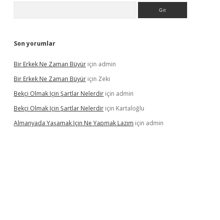
Arama
Son yorumlar
Bir Erkek Ne Zaman Büyür
için
admin
Bir Erkek Ne Zaman Büyür
için
Zeki
Bekçi Olmak Için Şartlar Nelerdir
için
admin
Bekçi Olmak Için Şartlar Nelerdir
için
Kartaloğlu
Almanyada Yaşamak Için Ne Yapmak Lazım
için
admin
ncel