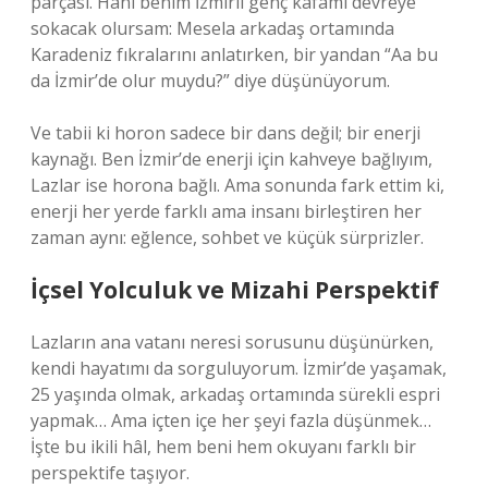
parçası. Hani benim İzmirli genç kafamı devreye
sokacak olursam: Mesela arkadaş ortamında
Karadeniz fıkralarını anlatırken, bir yandan “Aa bu
da İzmir’de olur muydu?” diye düşünüyorum.
Ve tabii ki horon sadece bir dans değil; bir enerji
kaynağı. Ben İzmir’de enerji için kahveye bağlıyım,
Lazlar ise horona bağlı. Ama sonunda fark ettim ki,
enerji her yerde farklı ama insanı birleştiren her
zaman aynı: eğlence, sohbet ve küçük sürprizler.
İçsel Yolculuk ve Mizahi Perspektif
Lazların ana vatanı neresi sorusunu düşünürken,
kendi hayatımı da sorguluyorum. İzmir’de yaşamak,
25 yaşında olmak, arkadaş ortamında sürekli espri
yapmak… Ama içten içe her şeyi fazla düşünmek…
İşte bu ikili hâl, hem beni hem okuyanı farklı bir
perspektife taşıyor.