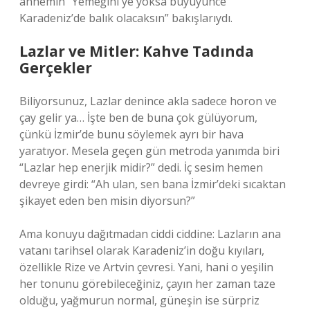
annemin “Yemeğini ye yoksa büyüyünce
Karadeniz’de balık olacaksın” bakışlarıydı.
Lazlar ve Mitler: Kahve Tadında
Gerçekler
Biliyorsunuz, Lazlar denince akla sadece horon ve
çay gelir ya… İşte ben de buna çok gülüyorum,
çünkü İzmir’de bunu söylemek ayrı bir hava
yaratıyor. Mesela geçen gün metroda yanımda biri
“Lazlar hep enerjik midir?” dedi. İç sesim hemen
devreye girdi: “Ah ulan, sen bana İzmir’deki sıcaktan
şikayet eden ben misin diyorsun?”
Ama konuyu dağıtmadan ciddi ciddine: Lazların ana
vatanı tarihsel olarak Karadeniz’in doğu kıyıları,
özellikle Rize ve Artvin çevresi. Yani, hani o yeşilin
her tonunu görebileceğiniz, çayın her zaman taze
olduğu, yağmurun normal, güneşin ise sürpriz